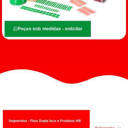
Peças sob medidas - solicitar
Segmentos - Fitas Dupla face e Produtos HB