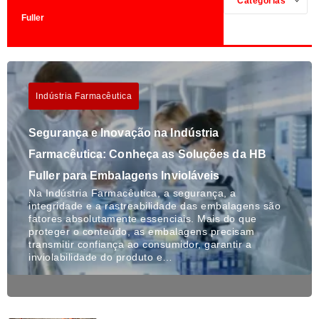
Categorias
Fuller
Indústria Farmacêutica
Segurança e Inovação na Indústria
Farmacêutica: Conheça as Soluções da HB
Fuller para Embalagens Invioláveis
Na Indústria Farmacêutica, a segurança, a
integridade e a rastreabilidade das embalagens são
fatores absolutamente essenciais. Mais do que
proteger o conteúdo, as embalagens precisam
transmitir confiança ao consumidor, garantir a
inviolabilidade do produto e…