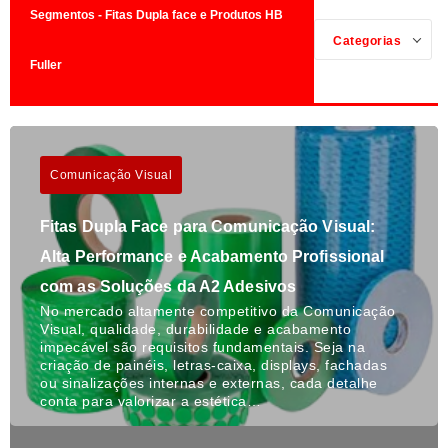
Segmentos - Fitas Dupla face e Produtos HB
Categorias
Fuller
Comunicação Visual
Fitas Dupla Face para Comunicação Visual:
Alta Performance e Acabamento Profissional
com as Soluções da A2 Adesivos
No mercado altamente competitivo da Comunicação
Visual, qualidade, durabilidade e acabamento
impecável são requisitos fundamentais. Seja na
criação de painéis, letras-caixa, displays, fachadas
ou sinalizações internas e externas, cada detalhe
conta para valorizar a estética…