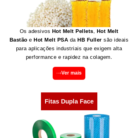
Os adesivos
Hot Melt Pellets
,
Hot Melt
Bastão
e
Hot Melt PSA
da
HB Fuller
são ideais
para aplicações industriais que exigem alta
performance e rapidez na colagem.
Ver mais
Fitas Dupla Face