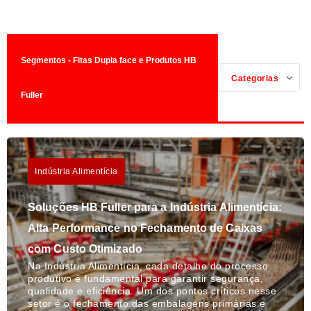
Segmentos - Fitas Dupla face e Produtos HB
Categorias
Fuller
Indústria Alimentícia
Soluções HB Fuller para a Indústria Alimentícia:
Alta Performance no Fechamento de Caixas
com Custo Otimizado
Na Indústria Alimentícia, cada detalhe do processo
produtivo é fundamental para garantir segurança,
qualidade e eficiência. Um dos pontos críticos nesse
setor é o fechamento das embalagens primárias e