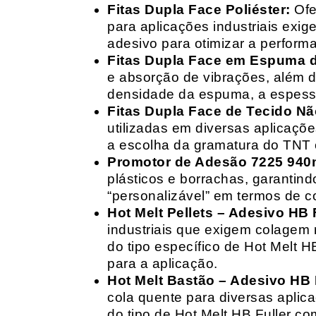
Fitas Dupla Face Poliéster:
Ofe
para aplicações industriais exig
adesivo para otimizar a perform
Fitas Dupla Face em Espuma de
e absorção de vibrações, além d
densidade da espuma, a espessur
Fitas Dupla Face de Tecido Nã
utilizadas em diversas aplicações
a escolha da gramatura do TNT e
Promotor de Adesão 7225 940
plásticos e borrachas, garantin
“personalizável” em termos de 
Hot Melt Pellets – Adesivo HB F
industriais que exigem colagem r
do tipo específico de Hot Melt 
para a aplicação.
Hot Melt Bastão – Adesivo HB F
cola quente para diversas aplic
do tipo de Hot Melt HB Fuller com