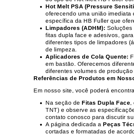
Hot Melt PSA (Pressure Sensit
oferecendo uma união imediata 
específica da HB Fuller que ofe
Limpadores (ADHM):
Soluções d
fitas dupla face e adesivos, g
diferentes tipos de limpadores (
de limpeza.
Aplicadores de Cola Quente:
F
em bastão. Oferecemos diferent
diferentes volumes de produção 
Referências de Produtos em Nosso 
Em nosso site, você poderá encontra
Na seção de
Fitas Dupla Face
,
TNT) e observe as especificações
contato conosco para discutir 
A página dedicada a
Peças Téc
cortadas e formatadas de acord