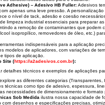
ive Adhesive) – Adesivo HB Fuller:
Adesivos ter
com apenas uma leve pressão. A personalização 
rece o nível de tack, adesão e coesão necessários
e limpeza industrial essenciais para preparar as
arantindo a remoção de contaminantes que podem
álcool isopropílico, removedores de óleo, etc.) p
erramentas indispensáveis para a aplicação preci
es modelos de aplicadores, com variações de tem
e tipos de aplicação.
Site (
https://a2adesivos.com.br
):
r detalhes técnicos e exemplos de aplicações p
 explore as diferentes categorias (Transparentes, 
 técnicas como tipo de adesivo, espessura, liner
suas necessidades de dimensionamento e formato 
nicas Sob Medida
ilustra nossa capacidade de fo
o com desenhos e especificações precisas, otim