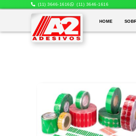
(11) 3646-1616
(11) 3646-1616
HOME
SOB