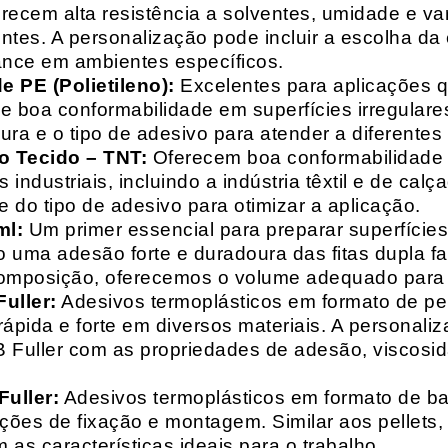
recem alta resistência a solventes, umidade e va
entes. A personalização pode incluir a escolha da 
ance em ambientes específicos.
 PE (Polietileno):
Excelentes para aplicações 
e boa conformabilidade em superfícies irregulare
a e o tipo de adesivo para atender a diferentes
o Tecido – TNT:
Oferecem boa conformabilidade e
 industriais, incluindo a indústria têxtil e de ca
 do tipo de adesivo para otimizar a aplicação.
ml:
Um primer essencial para preparar superfícies
do uma adesão forte e duradoura das fitas dupla f
composição, oferecemos o volume adequado para 
uller:
Adesivos termoplásticos em formato de pell
ápida e forte em diversos materiais. A personali
HB Fuller com as propriedades de adesão, viscos
uller:
Adesivos termoplásticos em formato de bas
ações de fixação e montagem. Similar aos pellets
 as características ideais para o trabalho.