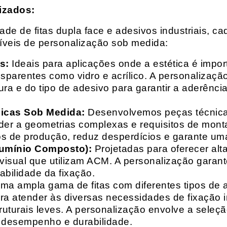
izados:
e de fitas dupla face e adesivos industriais, ca
síveis de personalização sob medida:
s:
Ideais para aplicações onde a estética é impo
ransparentes como vidro e acrílico. A personaliza
ura e do tipo de adesivo para garantir a aderênc
nicas Sob Medida:
Desenvolvemos peças técnicas
nder a geometrias complexas e requisitos de mon
s de produção, reduz desperdícios e garante uma
lumínio Composto):
Projetadas para oferecer alt
isual que utilizam ACM. A personalização garante
abilidade da fixação.
a ampla gama de fitas com diferentes tipos de ade
para atender às diversas necessidades de fixação
uturais leves. A personalização envolve a seleçã
o desempenho e durabilidade.