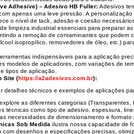
ive Adhesive) – Adesivo HB Fuller:
Adesivos ter
com apenas uma leve pressão. A personalização 
rece o nível de tack, adesão e coesão necessários
e limpeza industrial essenciais para preparar as
arantindo a remoção de contaminantes que podem
álcool isopropílico, removedores de óleo, etc.) p
erramentas indispensáveis para a aplicação preci
es modelos de aplicadores, com variações de tem
e tipos de aplicação.
Site (
https://a2adesivos.com.br
):
r detalhes técnicos e exemplos de aplicações p
 explore as diferentes categorias (Transparentes, 
 técnicas como tipo de adesivo, espessura, liner
suas necessidades de dimensionamento e formato 
nicas Sob Medida
ilustra nossa capacidade de fo
o com desenhos e especificações precisas, otim