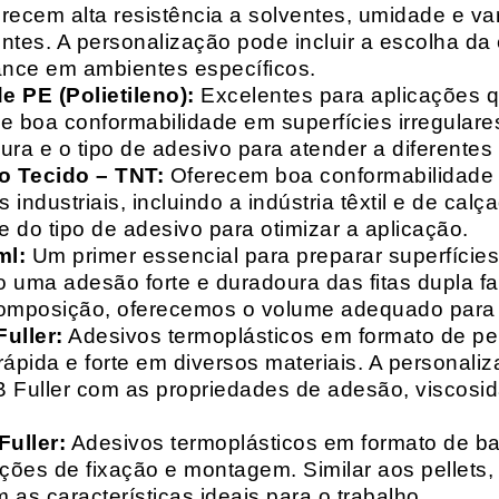
recem alta resistência a solventes, umidade e va
entes. A personalização pode incluir a escolha da 
ance em ambientes específicos.
 PE (Polietileno):
Excelentes para aplicações 
e boa conformabilidade em superfícies irregulare
a e o tipo de adesivo para atender a diferentes
o Tecido – TNT:
Oferecem boa conformabilidade e
 industriais, incluindo a indústria têxtil e de ca
 do tipo de adesivo para otimizar a aplicação.
ml:
Um primer essencial para preparar superfícies
do uma adesão forte e duradoura das fitas dupla f
composição, oferecemos o volume adequado para 
uller:
Adesivos termoplásticos em formato de pell
ápida e forte em diversos materiais. A personali
HB Fuller com as propriedades de adesão, viscos
uller:
Adesivos termoplásticos em formato de bas
ações de fixação e montagem. Similar aos pellets
 as características ideais para o trabalho.