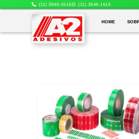
(11) 3646-1616
(11) 3646-1616
HOME
SOB