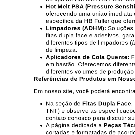
Hot Melt PSA (Pressure Sensit
oferecendo uma união imediata 
específica da HB Fuller que ofe
Limpadores (ADHM):
Soluções d
fitas dupla face e adesivos, g
diferentes tipos de limpadores (
de limpeza.
Aplicadores de Cola Quente:
F
em bastão. Oferecemos diferent
diferentes volumes de produção 
Referências de Produtos em Nosso 
Em nosso site, você poderá encontra
Na seção de
Fitas Dupla Face
,
TNT) e observe as especificações
contato conosco para discutir 
A página dedicada a
Peças Téc
cortadas e formatadas de acord