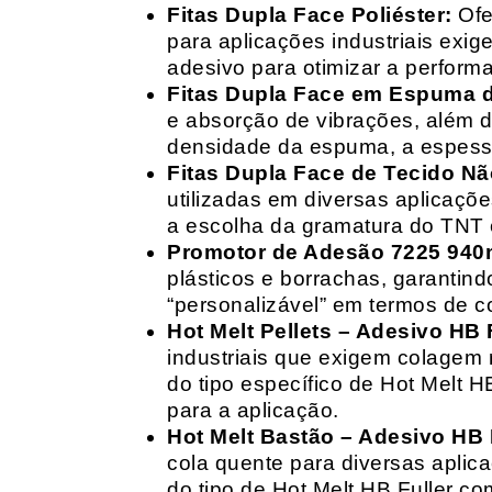
Fitas Dupla Face Poliéster:
Ofe
para aplicações industriais exig
adesivo para otimizar a perform
Fitas Dupla Face em Espuma de
e absorção de vibrações, além d
densidade da espuma, a espessur
Fitas Dupla Face de Tecido Nã
utilizadas em diversas aplicações
a escolha da gramatura do TNT e
Promotor de Adesão 7225 940
plásticos e borrachas, garantin
“personalizável” em termos de 
Hot Melt Pellets – Adesivo HB F
industriais que exigem colagem r
do tipo específico de Hot Melt 
para a aplicação.
Hot Melt Bastão – Adesivo HB F
cola quente para diversas aplic
do tipo de Hot Melt HB Fuller com