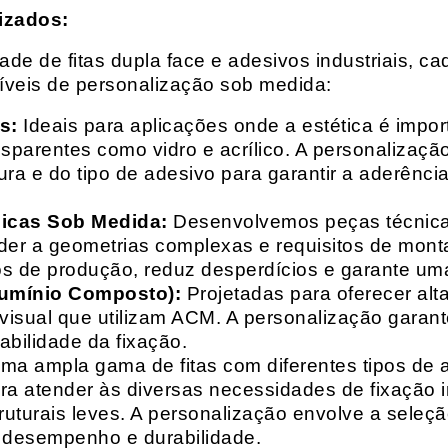
izados:
e de fitas dupla face e adesivos industriais, ca
síveis de personalização sob medida:
s:
Ideais para aplicações onde a estética é impo
ransparentes como vidro e acrílico. A personaliza
ura e do tipo de adesivo para garantir a aderênc
nicas Sob Medida:
Desenvolvemos peças técnicas
nder a geometrias complexas e requisitos de mon
s de produção, reduz desperdícios e garante uma
lumínio Composto):
Projetadas para oferecer alt
isual que utilizam ACM. A personalização garante
abilidade da fixação.
a ampla gama de fitas com diferentes tipos de ade
para atender às diversas necessidades de fixação
uturais leves. A personalização envolve a seleçã
o desempenho e durabilidade.