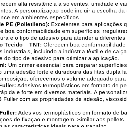
recem alta resistência a solventes, umidade e va
entes. A personalização pode incluir a escolha da 
ance em ambientes específicos.
 PE (Polietileno):
Excelentes para aplicações 
e boa conformabilidade em superfícies irregulare
a e o tipo de adesivo para atender a diferentes
o Tecido – TNT:
Oferecem boa conformabilidade e
 industriais, incluindo a indústria têxtil e de ca
 do tipo de adesivo para otimizar a aplicação.
ml:
Um primer essencial para preparar superfícies
do uma adesão forte e duradoura das fitas dupla f
composição, oferecemos o volume adequado para 
uller:
Adesivos termoplásticos em formato de pell
ápida e forte em diversos materiais. A personali
HB Fuller com as propriedades de adesão, viscos
uller:
Adesivos termoplásticos em formato de bas
ações de fixação e montagem. Similar aos pellets
 as características ideais para o trabalho.