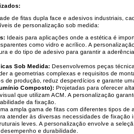
izados:
e de fitas dupla face e adesivos industriais, ca
síveis de personalização sob medida:
s:
Ideais para aplicações onde a estética é impo
ransparentes como vidro e acrílico. A personaliza
ura e do tipo de adesivo para garantir a aderênc
nicas Sob Medida:
Desenvolvemos peças técnicas
nder a geometrias complexas e requisitos de mon
s de produção, reduz desperdícios e garante uma
lumínio Composto):
Projetadas para oferecer alt
isual que utilizam ACM. A personalização garante
abilidade da fixação.
a ampla gama de fitas com diferentes tipos de ade
para atender às diversas necessidades de fixação
uturais leves. A personalização envolve a seleçã
o desempenho e durabilidade.