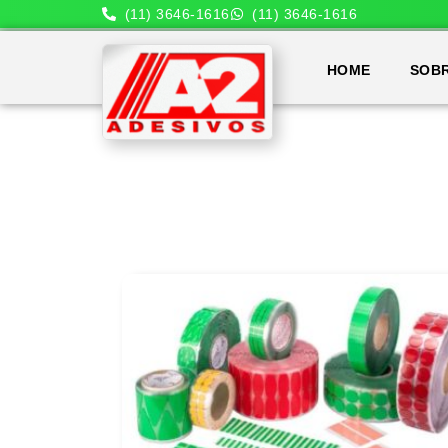
(11) 3646-1616
(11) 3646-1616
HOME
SOB