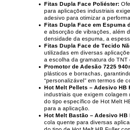
Fitas Dupla Face Poliéster:
Ofe
para aplicações industriais exig
adesivo para otimizar a perform
Fitas Dupla Face em Espuma de
e absorção de vibrações, além d
densidade da espuma, a espessur
Fitas Dupla Face de Tecido Nã
utilizadas em diversas aplicações
a escolha da gramatura do TNT e
Promotor de Adesão 7225 940
plásticos e borrachas, garantin
“personalizável” em termos de 
Hot Melt Pellets – Adesivo HB F
industriais que exigem colagem r
do tipo específico de Hot Melt 
para a aplicação.
Hot Melt Bastão – Adesivo HB F
cola quente para diversas aplic
do tipo de Hot Melt HB Fuller com