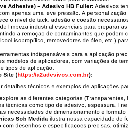
ive Adhesive) – Adesivo HB Fuller:
Adesivos ter
com apenas uma leve pressão. A personalização 
rece o nível de tack, adesão e coesão necessários
e limpeza industrial essenciais para preparar as
arantindo a remoção de contaminantes que podem
álcool isopropílico, removedores de óleo, etc.) p
erramentas indispensáveis para a aplicação preci
es modelos de aplicadores, com variações de tem
e tipos de aplicação.
Site (
https://a2adesivos.com.br
):
r detalhes técnicos e exemplos de aplicações p
 explore as diferentes categorias (Transparentes, 
 técnicas como tipo de adesivo, espessura, liner
suas necessidades de dimensionamento e formato 
nicas Sob Medida
ilustra nossa capacidade de fo
o com desenhos e especificações precisas, otim