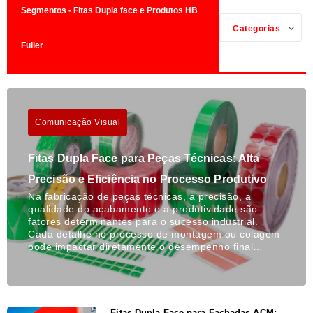
Segmentos - Fitas Dupla face e Produtos HB
Categorias
Fuller
Comunicação Visual
Fitas Dupla Face para Peças Técnicas: Alta
Precisão e Eficiência no Processo Produtivo
Na fabricação de peças técnicas, a precisão, a
qualidade do acabamento e a produtividade são
fatores determinantes para o sucesso industrial.
Cada detalhe no processo de montagem ou colagem
pode impactar diretamente o desempenho final…
Fitas Dupla Face para Fachadas ACM: