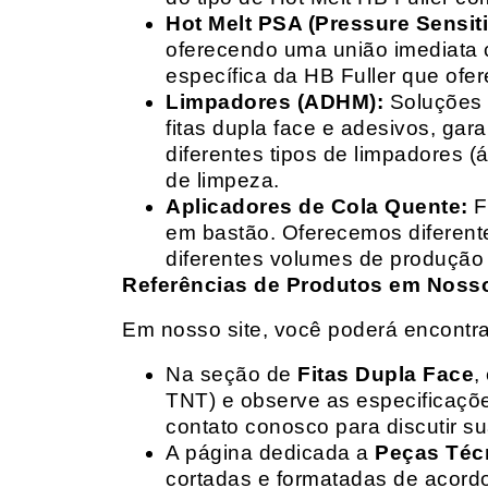
Hot Melt PSA (Pressure Sensit
oferecendo uma união imediata 
específica da HB Fuller que ofe
Limpadores (ADHM):
Soluções d
fitas dupla face e adesivos, g
diferentes tipos de limpadores (
de limpeza.
Aplicadores de Cola Quente:
F
em bastão. Oferecemos diferent
diferentes volumes de produção 
Referências de Produtos em Nosso 
Em nosso site, você poderá encontra
Na seção de
Fitas Dupla Face
,
TNT) e observe as especificações
contato conosco para discutir 
A página dedicada a
Peças Téc
cortadas e formatadas de acord