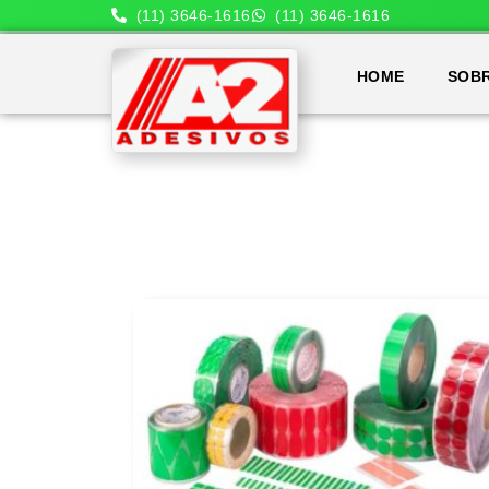
(11) 3646-1616
(11) 3646-1616
HOME
SOB