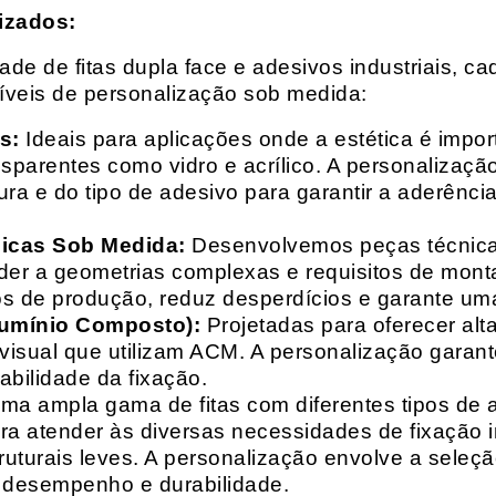
izados:
e de fitas dupla face e adesivos industriais, ca
síveis de personalização sob medida:
s:
Ideais para aplicações onde a estética é impo
ransparentes como vidro e acrílico. A personaliza
ura e do tipo de adesivo para garantir a aderênc
nicas Sob Medida:
Desenvolvemos peças técnicas
nder a geometrias complexas e requisitos de mon
s de produção, reduz desperdícios e garante uma
lumínio Composto):
Projetadas para oferecer alt
isual que utilizam ACM. A personalização garante
abilidade da fixação.
a ampla gama de fitas com diferentes tipos de ade
para atender às diversas necessidades de fixação
uturais leves. A personalização envolve a seleçã
o desempenho e durabilidade.