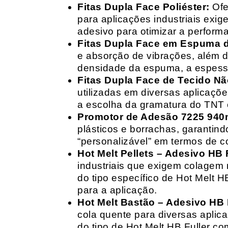
Fitas Dupla Face Poliéster:
Ofe
para aplicações industriais exig
adesivo para otimizar a perform
Fitas Dupla Face em Espuma de
e absorção de vibrações, além d
densidade da espuma, a espessur
Fitas Dupla Face de Tecido Nã
utilizadas em diversas aplicações
a escolha da gramatura do TNT e
Promotor de Adesão 7225 940
plásticos e borrachas, garantin
“personalizável” em termos de 
Hot Melt Pellets – Adesivo HB F
industriais que exigem colagem r
do tipo específico de Hot Melt 
para a aplicação.
Hot Melt Bastão – Adesivo HB F
cola quente para diversas aplic
do tipo de Hot Melt HB Fuller com