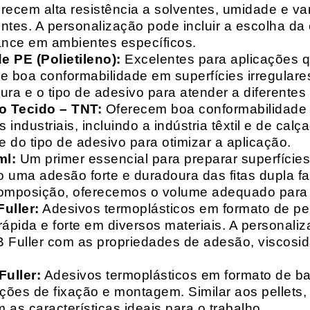
recem alta resistência a solventes, umidade e va
entes. A personalização pode incluir a escolha da 
ance em ambientes específicos.
 PE (Polietileno):
Excelentes para aplicações 
e boa conformabilidade em superfícies irregulare
a e o tipo de adesivo para atender a diferentes
o Tecido – TNT:
Oferecem boa conformabilidade e
 industriais, incluindo a indústria têxtil e de ca
 do tipo de adesivo para otimizar a aplicação.
ml:
Um primer essencial para preparar superfícies
do uma adesão forte e duradoura das fitas dupla f
composição, oferecemos o volume adequado para 
uller:
Adesivos termoplásticos em formato de pell
ápida e forte em diversos materiais. A personali
HB Fuller com as propriedades de adesão, viscos
uller:
Adesivos termoplásticos em formato de bas
ações de fixação e montagem. Similar aos pellets
 as características ideais para o trabalho.