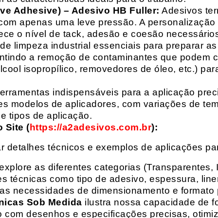
ive Adhesive) – Adesivo HB Fuller:
Adesivos ter
com apenas uma leve pressão. A personalização 
rece o nível de tack, adesão e coesão necessários
e limpeza industrial essenciais para preparar as
arantindo a remoção de contaminantes que podem
álcool isopropílico, removedores de óleo, etc.) p
erramentas indispensáveis para a aplicação preci
es modelos de aplicadores, com variações de tem
e tipos de aplicação.
Site (
https://a2adesivos.com.br
):
r detalhes técnicos e exemplos de aplicações p
 explore as diferentes categorias (Transparentes, 
 técnicas como tipo de adesivo, espessura, liner
suas necessidades de dimensionamento e formato 
nicas Sob Medida
ilustra nossa capacidade de fo
o com desenhos e especificações precisas, otim