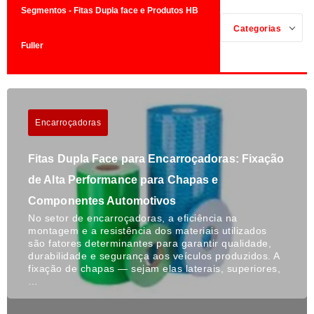
Segmentos - Fitas Dupla face e Produtos HB
Categorias
Fuller
Encarroçadoras
Fitas Dupla Face para Encarroçadoras: Fixação
de Alta Performance para Chapas e
Componentes Automotivos
No setor de encarroçadoras, a eficiência na
montagem e a resistência dos materiais utilizados
são fatores determinantes para garantir qualidade,
durabilidade e segurança aos veículos produzidos. A
fixação de chapas — sejam elas laterais, superiores,
…