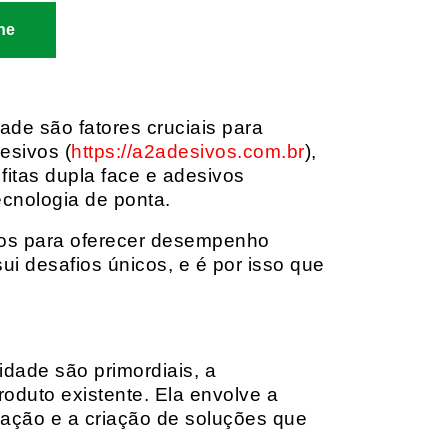
ne
dade são fatores cruciais para
esivos (
https://a2adesivos.com.br
),
itas dupla face e adesivos
ecnologia de ponta.
dos para oferecer desempenho
i desafios únicos, e é por isso que
idade são primordiais, a
oduto existente. Ela envolve a
cação e a criação de soluções que