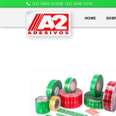
(11) 3646-1616
(11) 3646-1616
HOME
SOB