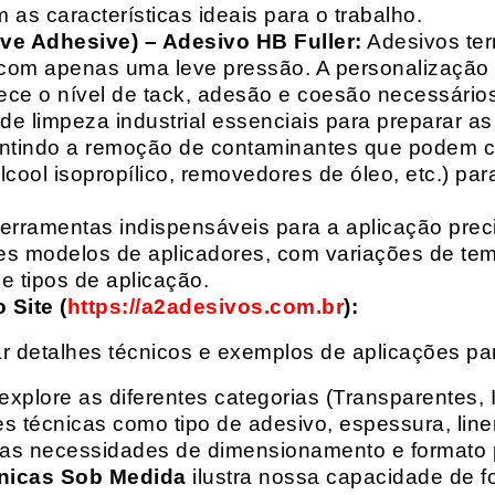
 as características ideais para o trabalho.
ive Adhesive) – Adesivo HB Fuller:
Adesivos ter
com apenas uma leve pressão. A personalização 
rece o nível de tack, adesão e coesão necessários
e limpeza industrial essenciais para preparar as
arantindo a remoção de contaminantes que podem
álcool isopropílico, removedores de óleo, etc.) p
erramentas indispensáveis para a aplicação preci
es modelos de aplicadores, com variações de tem
e tipos de aplicação.
Site (
https://a2adesivos.com.br
):
r detalhes técnicos e exemplos de aplicações p
 explore as diferentes categorias (Transparentes, 
 técnicas como tipo de adesivo, espessura, liner
suas necessidades de dimensionamento e formato 
nicas Sob Medida
ilustra nossa capacidade de fo