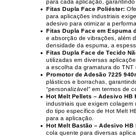
para cada aplicação, garantind
Fitas Dupla Face Poliéster:
Ofe
para aplicações industriais exig
adesivo para otimizar a perform
Fitas Dupla Face em Espuma de
e absorção de vibrações, além d
densidade da espuma, a espessur
Fitas Dupla Face de Tecido Nã
utilizadas em diversas aplicações
a escolha da gramatura do TNT e
Promotor de Adesão 7225 940
plásticos e borrachas, garantin
“personalizável” em termos de 
Hot Melt Pellets – Adesivo HB F
industriais que exigem colagem r
do tipo específico de Hot Melt 
para a aplicação.
Hot Melt Bastão – Adesivo HB F
cola quente para diversas aplic