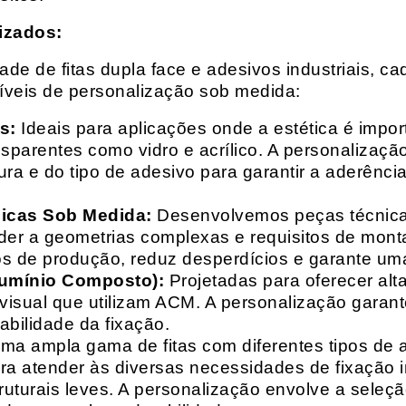
izados:
e de fitas dupla face e adesivos industriais, ca
síveis de personalização sob medida:
s:
Ideais para aplicações onde a estética é impo
ransparentes como vidro e acrílico. A personaliza
ura e do tipo de adesivo para garantir a aderênc
nicas Sob Medida:
Desenvolvemos peças técnicas
nder a geometrias complexas e requisitos de mon
s de produção, reduz desperdícios e garante uma
lumínio Composto):
Projetadas para oferecer alt
isual que utilizam ACM. A personalização garante
abilidade da fixação.
a ampla gama de fitas com diferentes tipos de ade
para atender às diversas necessidades de fixação
uturais leves. A personalização envolve a seleçã