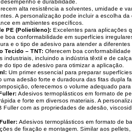
o desempenho e durabilidade.
recem alta resistência a solventes, umidade e va
entes. A personalização pode incluir a escolha da 
ance em ambientes específicos.
 PE (Polietileno):
Excelentes para aplicações 
e boa conformabilidade em superfícies irregulare
a e o tipo de adesivo para atender a diferentes
o Tecido – TNT:
Oferecem boa conformabilidade e
 industriais, incluindo a indústria têxtil e de ca
 do tipo de adesivo para otimizar a aplicação.
ml:
Um primer essencial para preparar superfícies
do uma adesão forte e duradoura das fitas dupla f
composição, oferecemos o volume adequado para 
uller:
Adesivos termoplásticos em formato de pell
ápida e forte em diversos materiais. A personali
HB Fuller com as propriedades de adesão, viscos
uller:
Adesivos termoplásticos em formato de bas
ações de fixação e montagem. Similar aos pellets