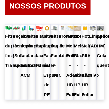
NOSSOS PRODUTOS
Fitas
Peças
Fitas
Fitas
Fitas
Fitas
Fitas
Promotor
Hot
Hot
Hot
Limpado
Aplic
dupla
técnicas
dupla
dupla
dupla
Dupla
Dupla
de
Melt
Melt
Melt
(ADHM)
-
face
(Sob
face
face
face
Face
Face
Adesão
Pellets
Bastão
PSA
Cola
Transparentes
medida)
para
Industriais
Poliéster
em
–
–
-
-
quen
ACM
Espuma
TNT
Adesivo
Adesivo
Adesivo
de
HB
HB
HB
PE
Fuller
Fuller
Fuller