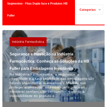
Segmentos - Fitas Dupla face e Produtos HB
Categorias
Fuller
Indústria Farmacêutica
Segurança e Inovação na Indústria
Farmacêutica: Conheça as Soluções da HB
Fuller para Embalagens Invioláveis
Na Indústria Farmacêutica, a segurança, a
integridade e a rastreabilidade das embalagens são
fatores absolutamente essenciais. Mais do que
proteger o conteúdo, as embalagens precisam
transmitir confiança ao consumidor, garantir a
inviolabilidade do produto e…