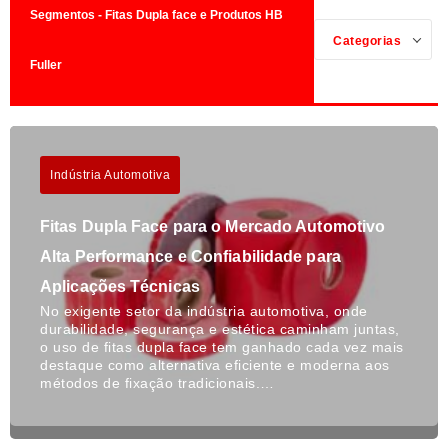
Segmentos - Fitas Dupla face e Produtos HB
Categorias
Fuller
Indústria Automotiva
Fitas Dupla Face para o Mercado Automotivo
Alta Performance e Confiabilidade para
Aplicações Técnicas
No exigente setor da indústria automotiva, onde
durabilidade, segurança e estética caminham juntas,
o uso de fitas dupla face tem ganhado cada vez mais
destaque como alternativa eficiente e moderna aos
métodos de fixação tradicionais.…