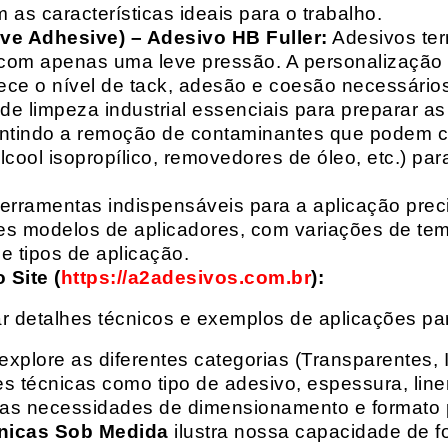
 as características ideais para o trabalho.
ive Adhesive) – Adesivo HB Fuller:
Adesivos ter
com apenas uma leve pressão. A personalização 
rece o nível de tack, adesão e coesão necessários
e limpeza industrial essenciais para preparar as
arantindo a remoção de contaminantes que podem
álcool isopropílico, removedores de óleo, etc.) p
erramentas indispensáveis para a aplicação preci
es modelos de aplicadores, com variações de tem
e tipos de aplicação.
Site (
https://a2adesivos.com.br
):
r detalhes técnicos e exemplos de aplicações p
 explore as diferentes categorias (Transparentes, 
 técnicas como tipo de adesivo, espessura, liner
suas necessidades de dimensionamento e formato 
nicas Sob Medida
ilustra nossa capacidade de fo