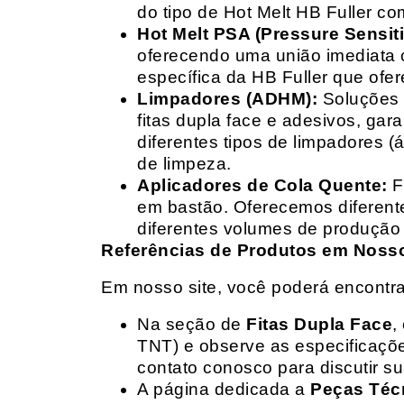
do tipo de Hot Melt HB Fuller com
Hot Melt PSA (Pressure Sensit
oferecendo uma união imediata 
específica da HB Fuller que ofe
Limpadores (ADHM):
Soluções d
fitas dupla face e adesivos, g
diferentes tipos de limpadores (
de limpeza.
Aplicadores de Cola Quente:
F
em bastão. Oferecemos diferent
diferentes volumes de produção 
Referências de Produtos em Nosso 
Em nosso site, você poderá encontra
Na seção de
Fitas Dupla Face
,
TNT) e observe as especificações
contato conosco para discutir 
A página dedicada a
Peças Téc