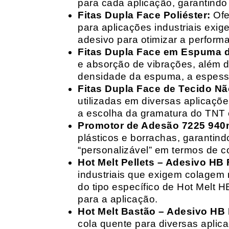
para cada aplicação, garantind
Fitas Dupla Face Poliéster:
Ofe
para aplicações industriais exig
adesivo para otimizar a perform
Fitas Dupla Face em Espuma de
e absorção de vibrações, além d
densidade da espuma, a espessur
Fitas Dupla Face de Tecido Nã
utilizadas em diversas aplicações
a escolha da gramatura do TNT e
Promotor de Adesão 7225 940
plásticos e borrachas, garantin
“personalizável” em termos de 
Hot Melt Pellets – Adesivo HB F
industriais que exigem colagem r
do tipo específico de Hot Melt 
para a aplicação.
Hot Melt Bastão – Adesivo HB F
cola quente para diversas aplic