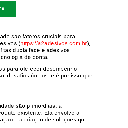
ne
dade são fatores cruciais para
esivos (
https://a2adesivos.com.br
),
itas dupla face e adesivos
ecnologia de ponta.
dos para oferecer desempenho
i desafios únicos, e é por isso que
idade são primordiais, a
oduto existente. Ela envolve a
cação e a criação de soluções que