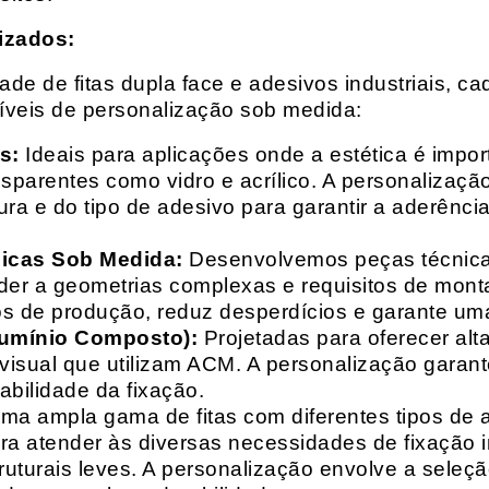
izados:
e de fitas dupla face e adesivos industriais, ca
síveis de personalização sob medida:
s:
Ideais para aplicações onde a estética é impo
ransparentes como vidro e acrílico. A personaliza
ura e do tipo de adesivo para garantir a aderênc
nicas Sob Medida:
Desenvolvemos peças técnicas
nder a geometrias complexas e requisitos de mon
s de produção, reduz desperdícios e garante uma
lumínio Composto):
Projetadas para oferecer alt
isual que utilizam ACM. A personalização garante
abilidade da fixação.
a ampla gama de fitas com diferentes tipos de ade
para atender às diversas necessidades de fixação
uturais leves. A personalização envolve a seleçã