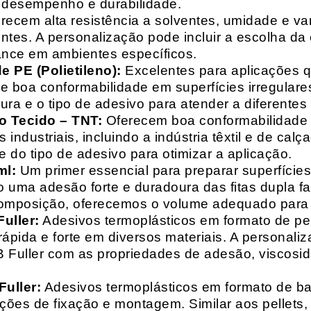
o desempenho e durabilidade.
recem alta resistência a solventes, umidade e va
entes. A personalização pode incluir a escolha da 
ance em ambientes específicos.
 PE (Polietileno):
Excelentes para aplicações 
e boa conformabilidade em superfícies irregulare
a e o tipo de adesivo para atender a diferentes
o Tecido – TNT:
Oferecem boa conformabilidade e
 industriais, incluindo a indústria têxtil e de ca
 do tipo de adesivo para otimizar a aplicação.
ml:
Um primer essencial para preparar superfícies
do uma adesão forte e duradoura das fitas dupla f
composição, oferecemos o volume adequado para 
uller:
Adesivos termoplásticos em formato de pell
ápida e forte em diversos materiais. A personali
HB Fuller com as propriedades de adesão, viscos
uller:
Adesivos termoplásticos em formato de bas
ações de fixação e montagem. Similar aos pellets