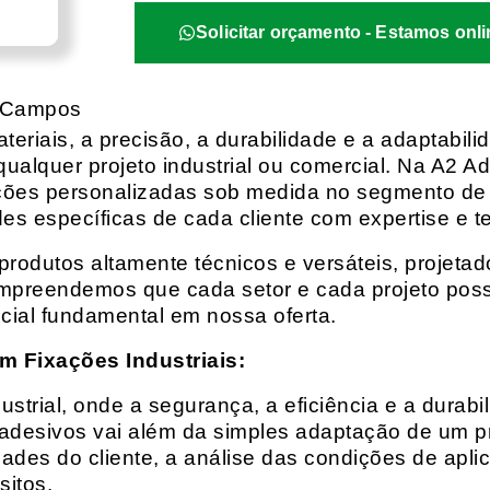
Solicitar orçamento - Estamos onli
e Campos
eriais, a precisão, a durabilidade e a adaptabili
qualquer projeto industrial ou comercial. Na A2 Ad
ções personalizadas sob medida no segmento de f
es específicas de cada cliente com expertise e t
rodutos altamente técnicos e versáteis, projeta
mpreendemos que cada setor e cada projeto possu
cial fundamental em nossa oferta.
m Fixações Industriais:
rial, onde a segurança, a eficiência e a durabil
 adesivos vai além da simples adaptação de um pr
es do cliente, a análise das condições de apli
itos.