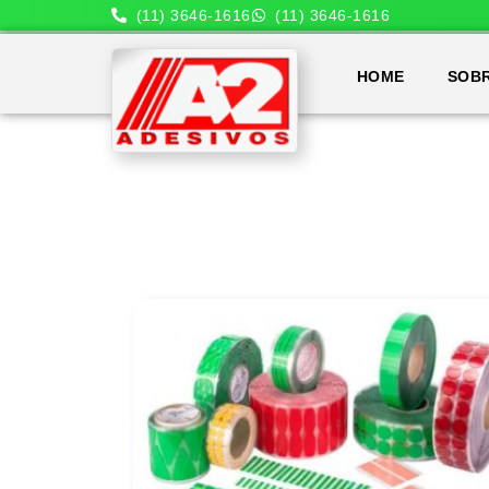
(11) 3646-1616
(11) 3646-1616
HOME
SOB