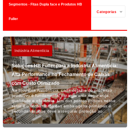
Segmentos - Fitas Dupla face e Produtos HB
Categorias
Fuller
Indústria Alimentícia
Soluções HB Fuller para a Indústria Alimentícia:
Alta Performance no Fechamento de Caixas
com Custo Otimizado
Na Indústria Alimentícia, cada detalhe do processo
produtivo é fundamental para garantir segurança,
qualidade e eficiência. Um dos pontos críticos nesse
setor é o fechamento das embalagens primárias e
secundárias, que deve assegurar proteção ao…