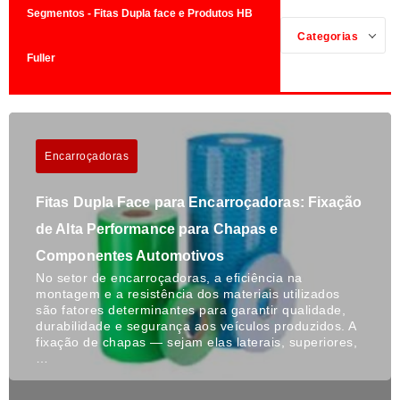
Segmentos - Fitas Dupla face e Produtos HB
Categorias
Fuller
Encarroçadoras
Fitas Dupla Face para Encarroçadoras: Fixação
de Alta Performance para Chapas e
Componentes Automotivos
No setor de encarroçadoras, a eficiência na
montagem e a resistência dos materiais utilizados
são fatores determinantes para garantir qualidade,
durabilidade e segurança aos veículos produzidos. A
fixação de chapas — sejam elas laterais, superiores,
…