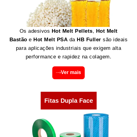
Os adesivos
Hot Melt Pellets
,
Hot Melt
Bastão
e
Hot Melt PSA
da
HB Fuller
são ideais
para aplicações industriais que exigem alta
performance e rapidez na colagem.
Ver mais
Fitas Dupla Face