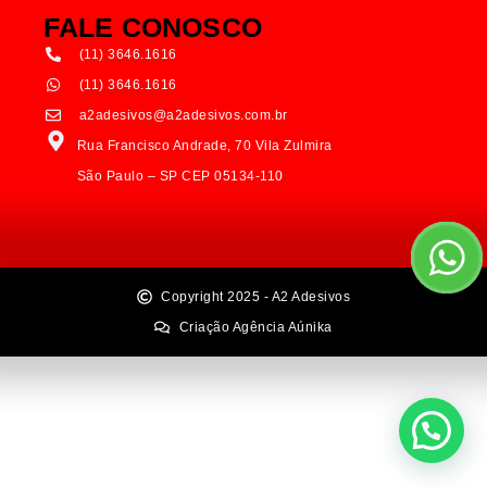
FALE CONOSCO
(11) 3646.1616
(11) 3646.1616
a2adesivos@a2adesivos.com.br
Rua Francisco Andrade, 70 Vila Zulmira
São Paulo – SP CEP 05134-110
Copyright 2025 - A2 Adesivos
Criação Agência Aúnika