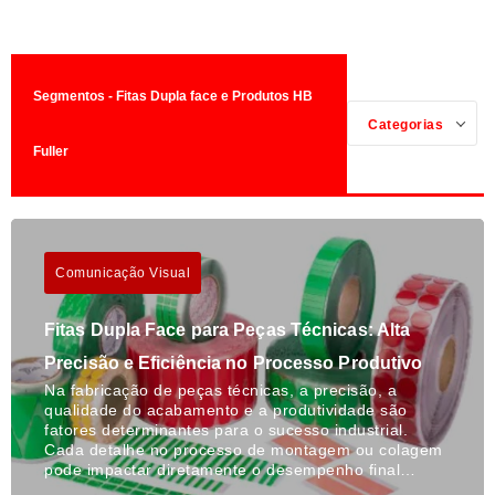
Segmentos - Fitas Dupla face e Produtos HB
Categorias
Fuller
Comunicação Visual
Fitas Dupla Face para Peças Técnicas: Alta
Precisão e Eficiência no Processo Produtivo
Na fabricação de peças técnicas, a precisão, a
qualidade do acabamento e a produtividade são
fatores determinantes para o sucesso industrial.
Cada detalhe no processo de montagem ou colagem
pode impactar diretamente o desempenho final…