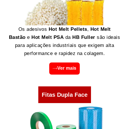
Os adesivos
Hot Melt Pellets
,
Hot Melt
Bastão
e
Hot Melt PSA
da
HB Fuller
são ideais
para aplicações industriais que exigem alta
performance e rapidez na colagem.
Ver mais
Fitas Dupla Face