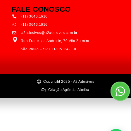
FALE CONOSCO
(11) 3646.1616
(11) 3646.1616
a2adesivos@a2adesivos.com.br
Rua Francisco Andrade, 70 Vila Zulmira
São Paulo – SP CEP 05134-110
Copyright 2025 - A2 Adesivos
Criação Agência Aúnika