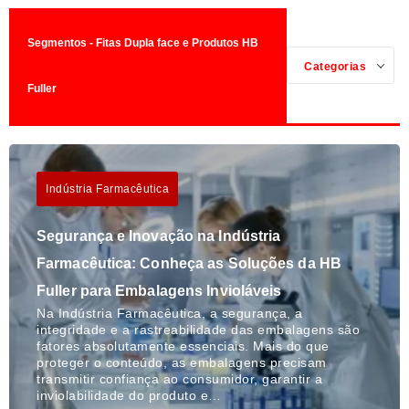
Segmentos - Fitas Dupla face e Produtos HB
Categorias
Fuller
Indústria Farmacêutica
Segurança e Inovação na Indústria
Farmacêutica: Conheça as Soluções da HB
Fuller para Embalagens Invioláveis
Na Indústria Farmacêutica, a segurança, a
integridade e a rastreabilidade das embalagens são
fatores absolutamente essenciais. Mais do que
proteger o conteúdo, as embalagens precisam
transmitir confiança ao consumidor, garantir a
inviolabilidade do produto e…