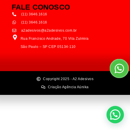
FALE CONOSCO
(11) 3646.1616
(11) 3646.1616
a2adesivos@a2adesivos.com.br
Rua Francisco Andrade, 70 Vila Zulmira
São Paulo – SP CEP 05134-110
Copyright 2025 - A2 Adesivos
Criação Agência Aúnika