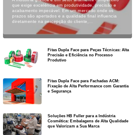
que exige excelência em produtividade, precisão e
acabamento impecável. Em um mercado onde os
prazos são apertados e a qualidade final influencia
diretamente na percepção do cliente,…
Fitas Dupla Face para Peças Técnicas: Alta
Precisão e Eficiência no Processo
Produtivo
Fitas Dupla Face para Fachadas ACM:
Fixação de Alta Performance com Garantia
e Segurança
Soluções HB Fuller para a Indústria
Cosmética: Embalagens de Alta Qualidade
que Valorizam a Sua Marca