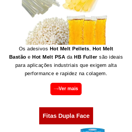
Os adesivos
Hot Melt Pellets
,
Hot Melt
Bastão
e
Hot Melt PSA
da
HB Fuller
são ideais
para aplicações industriais que exigem alta
performance e rapidez na colagem.
Ver mais
Fitas Dupla Face