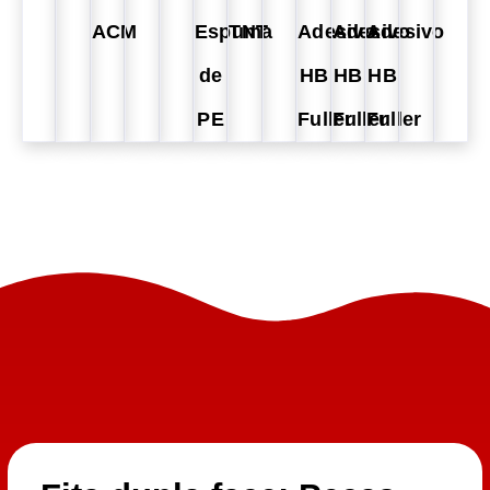
ACM
Espuma
TNT
Adesivo
Adesivo
Adesivo
de
HB
HB
HB
PE
Fuller
Fuller
Fuller