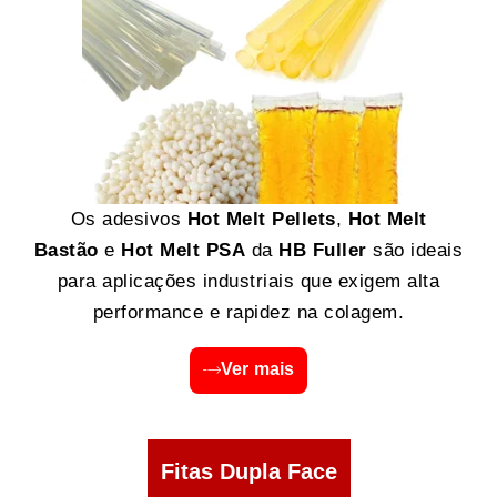
Os adesivos
Hot Melt Pellets
,
Hot Melt
Bastão
e
Hot Melt PSA
da
HB Fuller
são ideais
para aplicações industriais que exigem alta
performance e rapidez na colagem.
Ver mais
Fitas Dupla Face