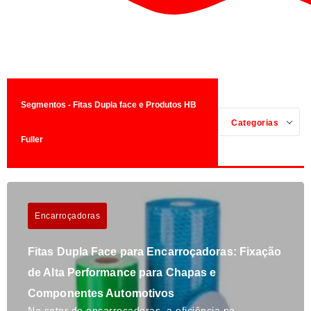
Segmentos - Fitas Dupla face e Produtos HB
Categorias
Fuller
Encarroçadoras
Fitas Dupla Face para Encarroçadoras: Fixação
de Alta Performance para Chapas e
Componentes Automotivos
No setor de encarroçadoras, a eficiência na