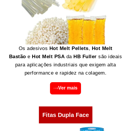
Os adesivos
Hot Melt Pellets
,
Hot Melt
Bastão
e
Hot Melt PSA
da
HB Fuller
são ideais
para aplicações industriais que exigem alta
performance e rapidez na colagem.
Ver mais
Fitas Dupla Face