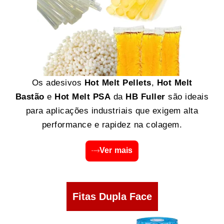
Os adesivos
Hot Melt Pellets
,
Hot Melt
Bastão
e
Hot Melt PSA
da
HB Fuller
são ideais
para aplicações industriais que exigem alta
performance e rapidez na colagem.
Ver mais
Fitas Dupla Face