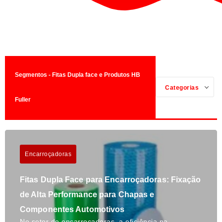
Segmentos - Fitas Dupla face e Produtos HB
Categorias
Fuller
Encarroçadoras
Fitas Dupla Face para Encarroçadoras: Fixação
de Alta Performance para Chapas e
Componentes Automotivos
No setor de encarroçadoras, a eficiência na