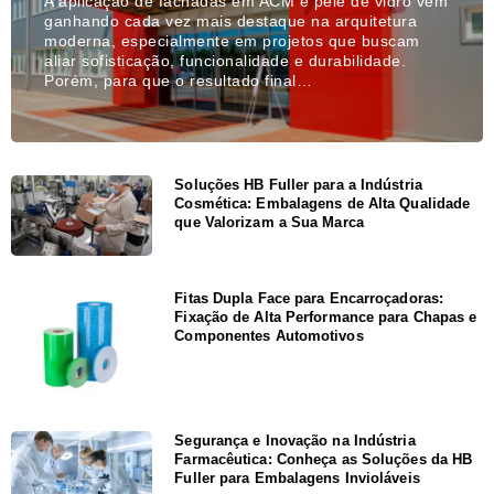
A aplicação de fachadas em ACM e pele de vidro vem
ganhando cada vez mais destaque na arquitetura
moderna, especialmente em projetos que buscam
aliar sofisticação, funcionalidade e durabilidade.
Porém, para que o resultado final…
Soluções HB Fuller para a Indústria
Cosmética: Embalagens de Alta Qualidade
que Valorizam a Sua Marca
Fitas Dupla Face para Encarroçadoras:
Fixação de Alta Performance para Chapas e
Componentes Automotivos
Segurança e Inovação na Indústria
Farmacêutica: Conheça as Soluções da HB
Fuller para Embalagens Invioláveis