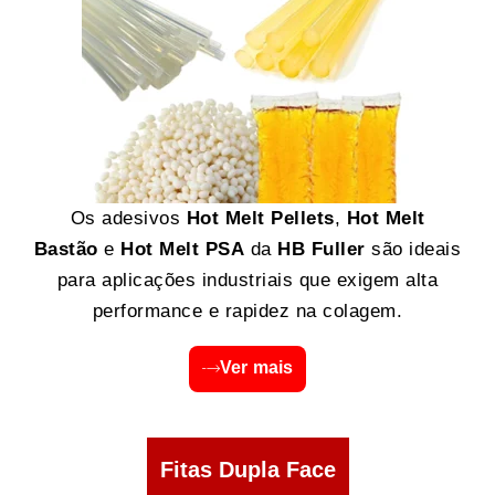
Os adesivos
Hot Melt Pellets
,
Hot Melt
Bastão
e
Hot Melt PSA
da
HB Fuller
são ideais
para aplicações industriais que exigem alta
performance e rapidez na colagem.
Ver mais
Fitas Dupla Face