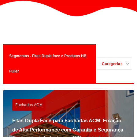
Segmentos - Fitas Dupla face e Produtos HB
Categorias
Fuller
Fachadas ACM
Fitas Dupla Face para Fachadas ACM: Fixação
de Alta Performance com Garantia e Segurança