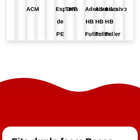
ACM
Espuma
TNT
Adesivo
Adesivo
Adesivo
de
HB
HB
HB
PE
Fuller
Fuller
Fuller