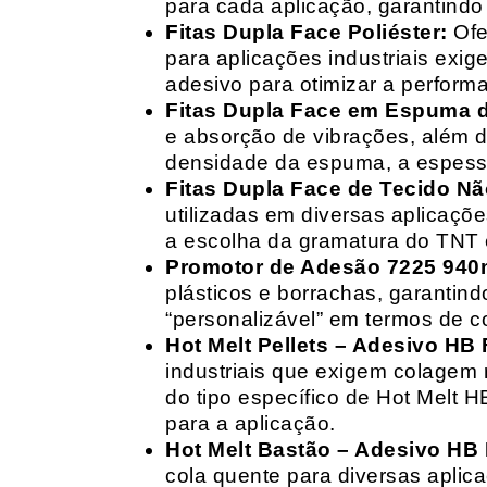
para cada aplicação, garantind
Fitas Dupla Face Poliéster:
Ofe
para aplicações industriais exig
adesivo para otimizar a perform
Fitas Dupla Face em Espuma de
e absorção de vibrações, além d
densidade da espuma, a espessur
Fitas Dupla Face de Tecido Nã
utilizadas em diversas aplicações
a escolha da gramatura do TNT e
Promotor de Adesão 7225 940
plásticos e borrachas, garantin
“personalizável” em termos de 
Hot Melt Pellets – Adesivo HB F
industriais que exigem colagem r
do tipo específico de Hot Melt 
para a aplicação.
Hot Melt Bastão – Adesivo HB F
cola quente para diversas aplic