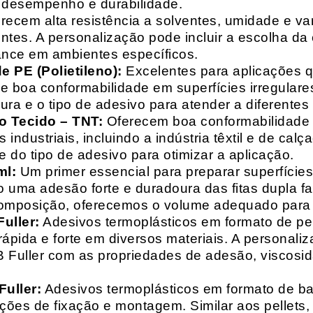
o desempenho e durabilidade.
recem alta resistência a solventes, umidade e va
entes. A personalização pode incluir a escolha da 
ance em ambientes específicos.
 PE (Polietileno):
Excelentes para aplicações 
e boa conformabilidade em superfícies irregulare
a e o tipo de adesivo para atender a diferentes
o Tecido – TNT:
Oferecem boa conformabilidade e
 industriais, incluindo a indústria têxtil e de ca
 do tipo de adesivo para otimizar a aplicação.
ml:
Um primer essencial para preparar superfícies
do uma adesão forte e duradoura das fitas dupla f
composição, oferecemos o volume adequado para 
uller:
Adesivos termoplásticos em formato de pell
ápida e forte em diversos materiais. A personali
HB Fuller com as propriedades de adesão, viscos
uller:
Adesivos termoplásticos em formato de bas
ações de fixação e montagem. Similar aos pellets