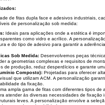
izados:
e de fitas dupla face e adesivos industriais, ca
síveis de personalização sob medida:
s:
Ideais para aplicações onde a estética é impo
ransparentes como vidro e acrílico. A personaliza
ura e do tipo de adesivo para garantir a aderênc
nicas Sob Medida:
Desenvolvemos peças técnicas
nder a geometrias complexas e requisitos de mon
s de produção, reduz desperdícios e garante uma
lumínio Composto):
Projetadas para oferecer alt
isual que utilizam ACM. A personalização garante
abilidade da fixação.
a ampla gama de fitas com diferentes tipos de ade
para atender às diversas necessidades de fixação
uturais leves. A personalização envolve a seleçã