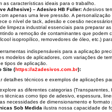
 as características ideais para o trabalho.
ive Adhesive) – Adesivo HB Fuller:
Adesivos ter
com apenas uma leve pressão. A personalização 
rece o nível de tack, adesão e coesão necessários
e limpeza industrial essenciais para preparar as
arantindo a remoção de contaminantes que podem
álcool isopropílico, removedores de óleo, etc.) p
erramentas indispensáveis para a aplicação preci
es modelos de aplicadores, com variações de tem
e tipos de aplicação.
Site (
https://a2adesivos.com.br
):
r detalhes técnicos e exemplos de aplicações p
 explore as diferentes categorias (Transparentes, 
 técnicas como tipo de adesivo, espessura, liner
suas necessidades de dimensionamento e formato 
nicas Sob Medida
ilustra nossa capacidade de fo