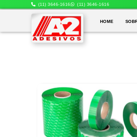
(11) 3646-1616
(11) 3646-1616
HOME
SOB