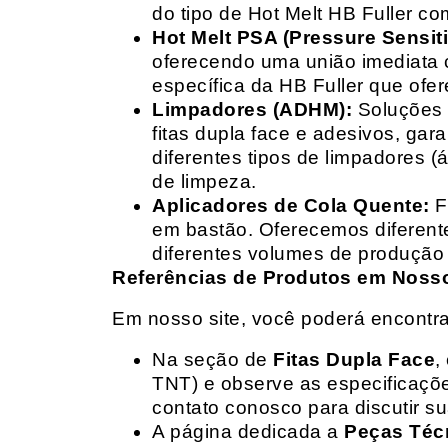
do tipo de Hot Melt HB Fuller com
Hot Melt PSA (Pressure Sensit
oferecendo uma união imediata 
específica da HB Fuller que ofe
Limpadores (ADHM):
Soluções d
fitas dupla face e adesivos, g
diferentes tipos de limpadores (
de limpeza.
Aplicadores de Cola Quente:
F
em bastão. Oferecemos diferent
diferentes volumes de produção 
Referências de Produtos em Nosso 
Em nosso site, você poderá encontra
Na seção de
Fitas Dupla Face
,
TNT) e observe as especificações
contato conosco para discutir 
A página dedicada a
Peças Téc