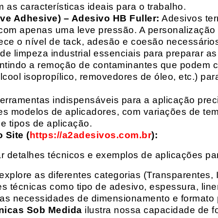
 as características ideais para o trabalho.
ive Adhesive) – Adesivo HB Fuller:
Adesivos ter
com apenas uma leve pressão. A personalização 
rece o nível de tack, adesão e coesão necessários
e limpeza industrial essenciais para preparar as
arantindo a remoção de contaminantes que podem
álcool isopropílico, removedores de óleo, etc.) p
erramentas indispensáveis para a aplicação preci
es modelos de aplicadores, com variações de tem
e tipos de aplicação.
Site (
https://a2adesivos.com.br
):
r detalhes técnicos e exemplos de aplicações p
 explore as diferentes categorias (Transparentes, 
 técnicas como tipo de adesivo, espessura, liner
suas necessidades de dimensionamento e formato 
nicas Sob Medida
ilustra nossa capacidade de fo