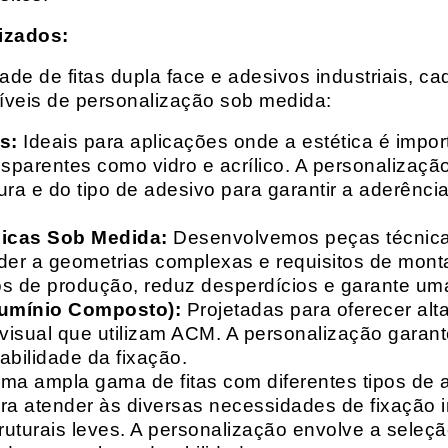
izados:
e de fitas dupla face e adesivos industriais, ca
síveis de personalização sob medida:
s:
Ideais para aplicações onde a estética é impo
ransparentes como vidro e acrílico. A personaliza
ura e do tipo de adesivo para garantir a aderênc
nicas Sob Medida:
Desenvolvemos peças técnicas
nder a geometrias complexas e requisitos de mon
s de produção, reduz desperdícios e garante uma
lumínio Composto):
Projetadas para oferecer alt
isual que utilizam ACM. A personalização garante
abilidade da fixação.
a ampla gama de fitas com diferentes tipos de ade
para atender às diversas necessidades de fixação
uturais leves. A personalização envolve a seleçã