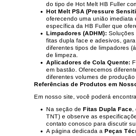
do tipo de Hot Melt HB Fuller com
Hot Melt PSA (Pressure Sensit
oferecendo uma união imediata 
específica da HB Fuller que ofe
Limpadores (ADHM):
Soluções d
fitas dupla face e adesivos, g
diferentes tipos de limpadores (
de limpeza.
Aplicadores de Cola Quente:
F
em bastão. Oferecemos diferent
diferentes volumes de produção 
Referências de Produtos em Nosso 
Em nosso site, você poderá encontra
Na seção de
Fitas Dupla Face
,
TNT) e observe as especificações
contato conosco para discutir 
A página dedicada a
Peças Téc