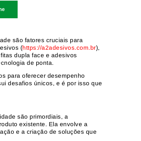
ne
dade são fatores cruciais para
esivos (
https://a2adesivos.com.br
),
itas dupla face e adesivos
ecnologia de ponta.
dos para oferecer desempenho
i desafios únicos, e é por isso que
idade são primordiais, a
oduto existente. Ela envolve a
cação e a criação de soluções que