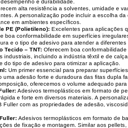
o desempenho e durabilidade.
recem alta resistência a solventes, umidade e va
entes. A personalização pode incluir a escolha da 
ance em ambientes específicos.
 PE (Polietileno):
Excelentes para aplicações 
e boa conformabilidade em superfícies irregulare
a e o tipo de adesivo para atender a diferentes
o Tecido – TNT:
Oferecem boa conformabilidade e
 industriais, incluindo a indústria têxtil e de ca
 do tipo de adesivo para otimizar a aplicação.
ml:
Um primer essencial para preparar superfícies
do uma adesão forte e duradoura das fitas dupla f
composição, oferecemos o volume adequado para 
uller:
Adesivos termoplásticos em formato de pell
ápida e forte em diversos materiais. A personali
HB Fuller com as propriedades de adesão, viscos
uller:
Adesivos termoplásticos em formato de bas
ações de fixação e montagem. Similar aos pellets