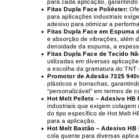
para cada aplicação, garantind
Fitas Dupla Face Poliéster:
Ofe
para aplicações industriais exig
adesivo para otimizar a perform
Fitas Dupla Face em Espuma de
e absorção de vibrações, além d
densidade da espuma, a espessur
Fitas Dupla Face de Tecido Nã
utilizadas em diversas aplicações
a escolha da gramatura do TNT e
Promotor de Adesão 7225 940
plásticos e borrachas, garantin
“personalizável” em termos de 
Hot Melt Pellets – Adesivo HB F
industriais que exigem colagem r
do tipo específico de Hot Melt 
para a aplicação.
Hot Melt Bastão – Adesivo HB F
cola quente para diversas aplic