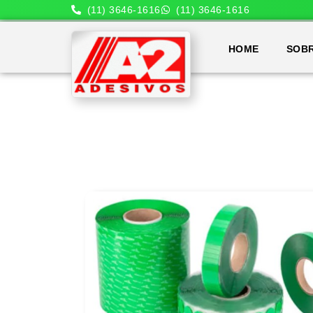
(11) 3646-1616
(11) 3646-1616
HOME
SOB