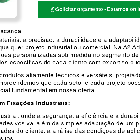
Solicitar orçamento - Estamos onli
Iacanga
eriais, a precisão, a durabilidade e a adaptabili
qualquer projeto industrial ou comercial. Na A2 Ad
ções personalizadas sob medida no segmento de f
es específicas de cada cliente com expertise e t
rodutos altamente técnicos e versáteis, projeta
mpreendemos que cada setor e cada projeto possu
cial fundamental em nossa oferta.
m Fixações Industriais:
rial, onde a segurança, a eficiência e a durabil
 adesivos vai além da simples adaptação de um pr
es do cliente, a análise das condições de apli
itos.