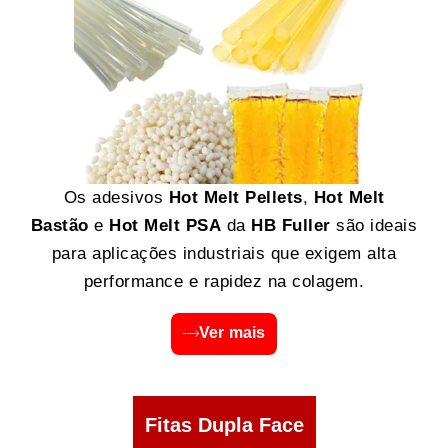
Os adesivos
Hot Melt Pellets
,
Hot Melt
Bastão
e
Hot Melt PSA
da
HB Fuller
são ideais
para aplicações industriais que exigem alta
performance e rapidez na colagem.
Ver mais
Fitas Dupla Face