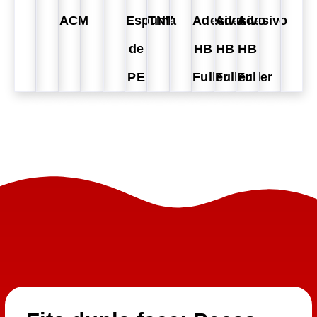
ACM
Espuma
TNT
Adesivo
Adesivo
Adesivo
de
HB
HB
HB
PE
Fuller
Fuller
Fuller