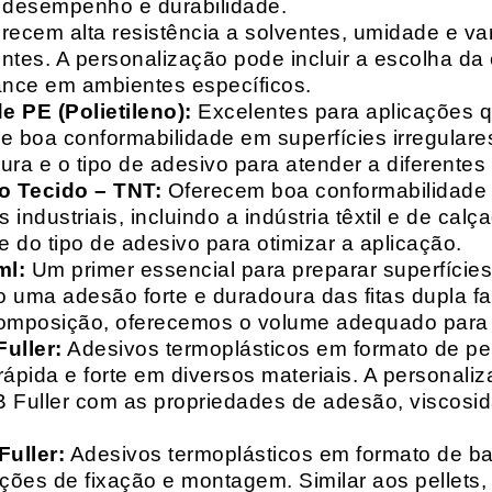
o desempenho e durabilidade.
recem alta resistência a solventes, umidade e va
entes. A personalização pode incluir a escolha da 
ance em ambientes específicos.
 PE (Polietileno):
Excelentes para aplicações 
e boa conformabilidade em superfícies irregulare
a e o tipo de adesivo para atender a diferentes
o Tecido – TNT:
Oferecem boa conformabilidade e
 industriais, incluindo a indústria têxtil e de ca
 do tipo de adesivo para otimizar a aplicação.
ml:
Um primer essencial para preparar superfícies
do uma adesão forte e duradoura das fitas dupla f
composição, oferecemos o volume adequado para 
uller:
Adesivos termoplásticos em formato de pell
ápida e forte em diversos materiais. A personali
HB Fuller com as propriedades de adesão, viscos
uller:
Adesivos termoplásticos em formato de bas
ações de fixação e montagem. Similar aos pellets