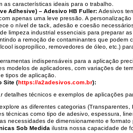
 as características ideais para o trabalho.
ive Adhesive) – Adesivo HB Fuller:
Adesivos ter
com apenas uma leve pressão. A personalização 
rece o nível de tack, adesão e coesão necessários
e limpeza industrial essenciais para preparar as
arantindo a remoção de contaminantes que podem
álcool isopropílico, removedores de óleo, etc.) p
erramentas indispensáveis para a aplicação preci
es modelos de aplicadores, com variações de tem
e tipos de aplicação.
Site (
https://a2adesivos.com.br
):
r detalhes técnicos e exemplos de aplicações p
 explore as diferentes categorias (Transparentes, 
 técnicas como tipo de adesivo, espessura, liner
suas necessidades de dimensionamento e formato 
nicas Sob Medida
ilustra nossa capacidade de fo