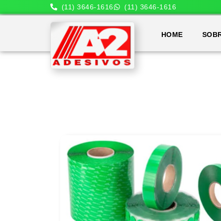
(11) 3646-1616
(11) 3646-1616
HOME
SOB