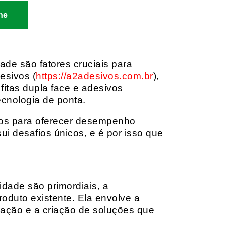
ne
dade são fatores cruciais para
esivos (
https://a2adesivos.com.br
),
itas dupla face e adesivos
ecnologia de ponta.
dos para oferecer desempenho
i desafios únicos, e é por isso que
idade são primordiais, a
oduto existente. Ela envolve a
cação e a criação de soluções que