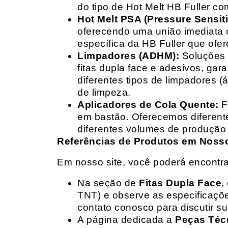
do tipo de Hot Melt HB Fuller com
Hot Melt PSA (Pressure Sensit
oferecendo uma união imediata 
específica da HB Fuller que ofe
Limpadores (ADHM):
Soluções d
fitas dupla face e adesivos, g
diferentes tipos de limpadores (
de limpeza.
Aplicadores de Cola Quente:
F
em bastão. Oferecemos diferent
diferentes volumes de produção 
Referências de Produtos em Nosso 
Em nosso site, você poderá encontra
Na seção de
Fitas Dupla Face
,
TNT) e observe as especificações
contato conosco para discutir 
A página dedicada a
Peças Téc