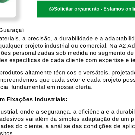
Solicitar orçamento - Estamos onli
Guaraçaí
eriais, a precisão, a durabilidade e a adaptabili
qualquer projeto industrial ou comercial. Na A2 Ad
ções personalizadas sob medida no segmento de f
es específicas de cada cliente com expertise e t
rodutos altamente técnicos e versáteis, projeta
mpreendemos que cada setor e cada projeto possu
cial fundamental em nossa oferta.
m Fixações Industriais:
rial, onde a segurança, a eficiência e a durabil
 adesivos vai além da simples adaptação de um pr
es do cliente, a análise das condições de apli
itos.