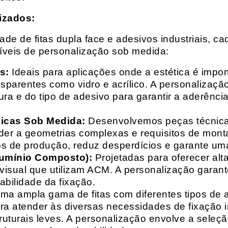
izados:
e de fitas dupla face e adesivos industriais, ca
síveis de personalização sob medida:
s:
Ideais para aplicações onde a estética é impo
ransparentes como vidro e acrílico. A personaliza
ura e do tipo de adesivo para garantir a aderênc
nicas Sob Medida:
Desenvolvemos peças técnicas
nder a geometrias complexas e requisitos de mon
s de produção, reduz desperdícios e garante uma
lumínio Composto):
Projetadas para oferecer alt
isual que utilizam ACM. A personalização garante
abilidade da fixação.
a ampla gama de fitas com diferentes tipos de ade
para atender às diversas necessidades de fixação
uturais leves. A personalização envolve a seleçã