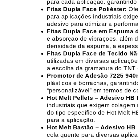
para cada aplicação, garantind
Fitas Dupla Face Poliéster:
Ofe
para aplicações industriais exig
adesivo para otimizar a perform
Fitas Dupla Face em Espuma de
e absorção de vibrações, além d
densidade da espuma, a espessur
Fitas Dupla Face de Tecido Nã
utilizadas em diversas aplicações
a escolha da gramatura do TNT e
Promotor de Adesão 7225 940
plásticos e borrachas, garantin
“personalizável” em termos de 
Hot Melt Pellets – Adesivo HB F
industriais que exigem colagem r
do tipo específico de Hot Melt 
para a aplicação.
Hot Melt Bastão – Adesivo HB F
cola quente para diversas aplic