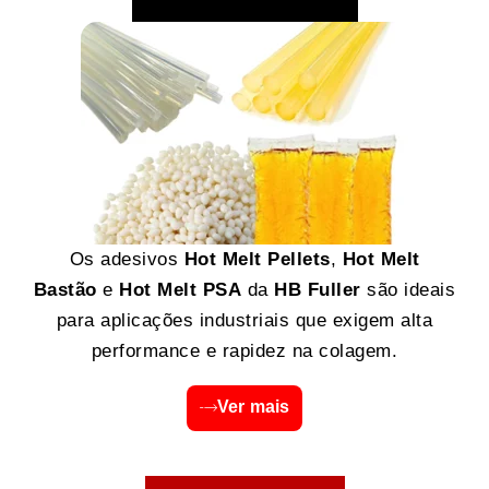
Os adesivos
Hot Melt Pellets
,
Hot Melt
Bastão
e
Hot Melt PSA
da
HB Fuller
são ideais
para aplicações industriais que exigem alta
performance e rapidez na colagem.
Ver mais