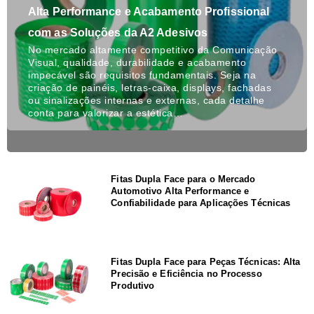
Alta Performance e Acabamento Profissional
com as Soluções da A2 Adesivos
No mercado altamente competitivo da Comunicação
Visual, qualidade, durabilidade e acabamento
impecável são requisitos fundamentais. Seja na
criação de painéis, letras-caixa, displays, fachadas
ou sinalizações internas e externas, cada detalhe
conta para valorizar a estética…
Fitas Dupla Face para o Mercado
Automotivo Alta Performance e
Confiabilidade para Aplicações Técnicas
Fitas Dupla Face para Peças Técnicas: Alta
Precisão e Eficiência no Processo
Produtivo