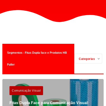
Segmentos - Fitas Dupla face e Produtos HB
Categorias
Fuller
Comunicação Visual
Fitas Dupla Face para Comunicação Visual: