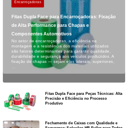
Encarroçadoras
Fitas Dupla Face para Encarroçadoras: Fixação
de Alta Performance para Chapas e
Componentes Automotivos
No setor de encarroçadoras, a eficiência na
montagem e a resistência dos materiais utilizados
são fatores determinantes para garantir qualidade,
durabilidade e segurança aos veículos produzidos. A
fixação de chapas — sejam elas laterais, superiores,
…
Fitas Dupla Face para Peças Técnicas: Alta
Precisão e Eficiência no Processo
Produtivo
Fechamento de Caixas com Qualidade e
Segurança: Soluções HB Fuller para Todos