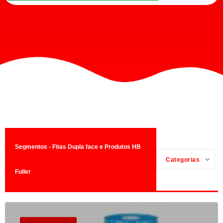
Segmentos - Fitas Dupla face e Produtos HB
Categorias
Fuller