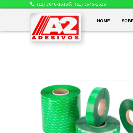
(11) 3646-1616
(11) 3646-1616
HOME
SOB