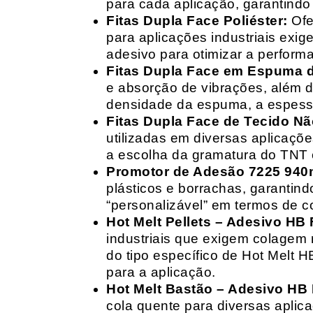
para cada aplicação, garantind
Fitas Dupla Face Poliéster:
Ofe
para aplicações industriais exig
adesivo para otimizar a perform
Fitas Dupla Face em Espuma de
e absorção de vibrações, além d
densidade da espuma, a espessur
Fitas Dupla Face de Tecido Nã
utilizadas em diversas aplicações
a escolha da gramatura do TNT e
Promotor de Adesão 7225 940
plásticos e borrachas, garantin
“personalizável” em termos de 
Hot Melt Pellets – Adesivo HB F
industriais que exigem colagem r
do tipo específico de Hot Melt 
para a aplicação.
Hot Melt Bastão – Adesivo HB F
cola quente para diversas aplic