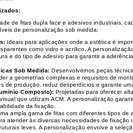
izados:
e de fitas dupla face e adesivos industriais, ca
síveis de personalização sob medida:
s:
Ideais para aplicações onde a estética é impo
ransparentes como vidro e acrílico. A personaliza
ura e do tipo de adesivo para garantir a aderênc
nicas Sob Medida:
Desenvolvemos peças técnicas
nder a geometrias complexas e requisitos de mon
s de produção, reduz desperdícios e garante uma
lumínio Composto):
Projetadas para oferecer alt
isual que utilizam ACM. A personalização garante
abilidade da fixação.
a ampla gama de fitas com diferentes tipos de ade
para atender às diversas necessidades de fixação
uturais leves. A personalização envolve a seleçã