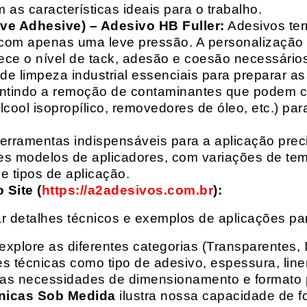
 as características ideais para o trabalho.
ive Adhesive) – Adesivo HB Fuller:
Adesivos ter
com apenas uma leve pressão. A personalização 
rece o nível de tack, adesão e coesão necessários
e limpeza industrial essenciais para preparar as
arantindo a remoção de contaminantes que podem
álcool isopropílico, removedores de óleo, etc.) p
erramentas indispensáveis para a aplicação preci
es modelos de aplicadores, com variações de tem
e tipos de aplicação.
Site (
https://a2adesivos.com.br
):
r detalhes técnicos e exemplos de aplicações p
 explore as diferentes categorias (Transparentes, 
 técnicas como tipo de adesivo, espessura, liner
suas necessidades de dimensionamento e formato 
nicas Sob Medida
ilustra nossa capacidade de fo