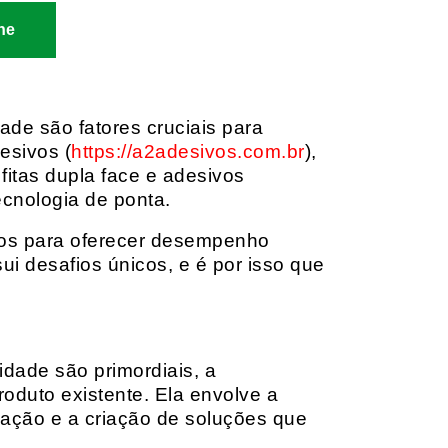
ne
dade são fatores cruciais para
esivos (
https://a2adesivos.com.br
),
itas dupla face e adesivos
ecnologia de ponta.
dos para oferecer desempenho
i desafios únicos, e é por isso que
idade são primordiais, a
oduto existente. Ela envolve a
cação e a criação de soluções que