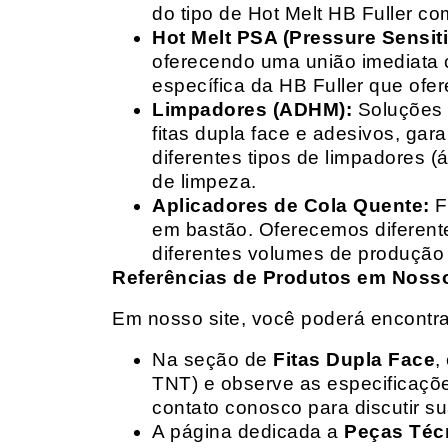
do tipo de Hot Melt HB Fuller com
Hot Melt PSA (Pressure Sensit
oferecendo uma união imediata 
específica da HB Fuller que ofe
Limpadores (ADHM):
Soluções d
fitas dupla face e adesivos, g
diferentes tipos de limpadores (
de limpeza.
Aplicadores de Cola Quente:
F
em bastão. Oferecemos diferent
diferentes volumes de produção 
Referências de Produtos em Nosso 
Em nosso site, você poderá encontra
Na seção de
Fitas Dupla Face
,
TNT) e observe as especificações
contato conosco para discutir 
A página dedicada a
Peças Téc