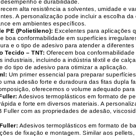
o desempenho e durabilidade.
recem alta resistência a solventes, umidade e va
entes. A personalização pode incluir a escolha da 
ance em ambientes específicos.
 PE (Polietileno):
Excelentes para aplicações 
e boa conformabilidade em superfícies irregulare
a e o tipo de adesivo para atender a diferentes
o Tecido – TNT:
Oferecem boa conformabilidade e
 industriais, incluindo a indústria têxtil e de ca
 do tipo de adesivo para otimizar a aplicação.
ml:
Um primer essencial para preparar superfícies
do uma adesão forte e duradoura das fitas dupla f
composição, oferecemos o volume adequado para 
uller:
Adesivos termoplásticos em formato de pell
ápida e forte em diversos materiais. A personali
HB Fuller com as propriedades de adesão, viscos
uller:
Adesivos termoplásticos em formato de bas
ações de fixação e montagem. Similar aos pellets