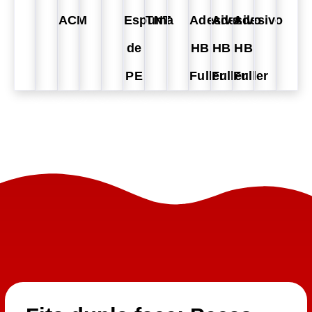
ACM
Espuma
TNT
Adesivo
Adesivo
Adesivo
de
HB
HB
HB
PE
Fuller
Fuller
Fuller