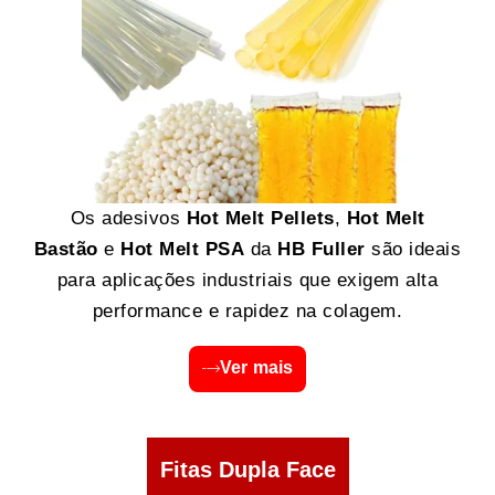
Os adesivos
Hot Melt Pellets
,
Hot Melt
Bastão
e
Hot Melt PSA
da
HB Fuller
são ideais
para aplicações industriais que exigem alta
performance e rapidez na colagem.
Ver mais
Fitas Dupla Face