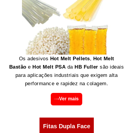
Os adesivos
Hot Melt Pellets
,
Hot Melt
Bastão
e
Hot Melt PSA
da
HB Fuller
são ideais
para aplicações industriais que exigem alta
performance e rapidez na colagem.
Ver mais
Fitas Dupla Face