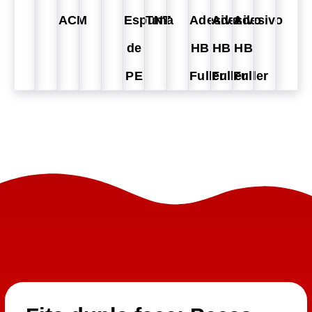
ACM
Espuma
TNT
Adesivo
Adesivo
Adesivo
de
HB
HB
HB
PE
Fuller
Fuller
Fuller