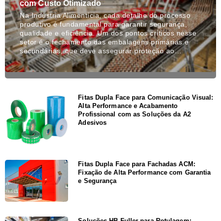
com Custo Otimizado
Na Indústria Alimentícia, cada detalhe do processo
produtivo é fundamental para garantir segurança,
qualidade e eficiência. Um dos pontos críticos nesse
setor é o fechamento das embalagens primárias e
secundárias, que deve assegurar proteção ao…
Fitas Dupla Face para Comunicação Visual:
Alta Performance e Acabamento
Profissional com as Soluções da A2
Adesivos
Fitas Dupla Face para Fachadas ACM:
Fixação de Alta Performance com Garantia
e Segurança
Soluções HB Fuller para Rotulagem: