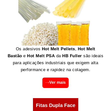
Os adesivos
Hot Melt Pellets
,
Hot Melt
Bastão
e
Hot Melt PSA
da
HB Fuller
são ideais
para aplicações industriais que exigem alta
performance e rapidez na colagem.
Ver mais
Fitas Dupla Face