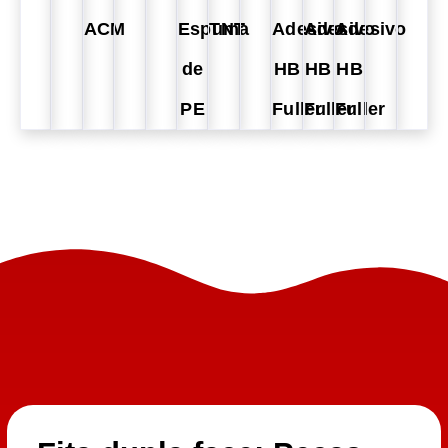
ACM
Espuma
TNT
Adesivo
Adesivo
Adesivo
de
HB
HB
HB
PE
Fuller
Fuller
Fuller