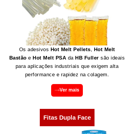
Os adesivos
Hot Melt Pellets
,
Hot Melt
Bastão
e
Hot Melt PSA
da
HB Fuller
são ideais
para aplicações industriais que exigem alta
performance e rapidez na colagem.
Ver mais
Fitas Dupla Face