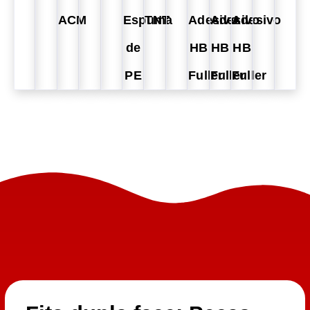
ACM
Espuma
TNT
Adesivo
Adesivo
Adesivo
de
HB
HB
HB
PE
Fuller
Fuller
Fuller