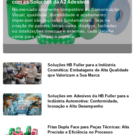
com as Soluções da A2 Adesivos
No mercado altamente competitivo da Comunicação
Visual, qualidade, durabilidade e acabamento
impecável são requisitos fundamentais. Seja na
criação de painéis, letras-caixa, displays, fachadas
ou sinalizações internas e externas, cada detalhe
conta para valorizar a estética…
Soluções HB Fuller para a Indústria
Cosmética: Embalagens de Alta Qualidade
que Valorizam a Sua Marca
Soluções em Adesivos da HB Fuller para a
Indústria Automotiva: Conformidade,
Inovação e Alto Desempenho
Fitas Dupla Face para Peças Técnicas: Alta
Precisão e Eficiência no Processo