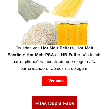
Os adesivos
Hot Melt Pellets
,
Hot Melt
Bastão
e
Hot Melt PSA
da
HB Fuller
são ideais
para aplicações industriais que exigem alta
performance e rapidez na colagem.
Ver mais
Fitas Dupla Face