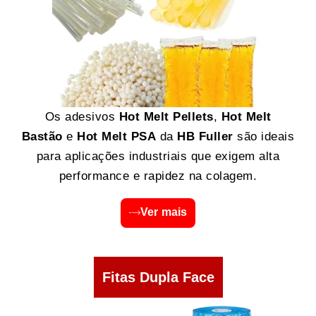
Os adesivos
Hot Melt Pellets
,
Hot Melt
Bastão
e
Hot Melt PSA
da
HB Fuller
são ideais
para aplicações industriais que exigem alta
performance e rapidez na colagem.
Ver mais
Fitas Dupla Face