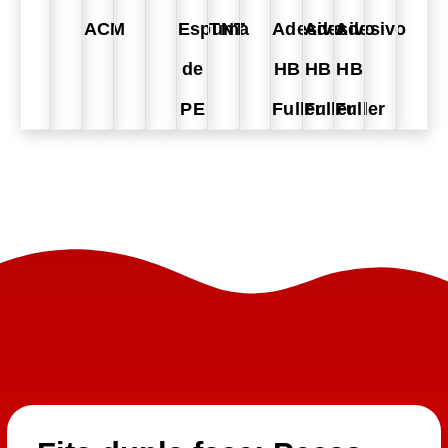
ACM
Espuma
TNT
Adesivo
Adesivo
Adesivo
de
HB
HB
HB
PE
Fuller
Fuller
Fuller