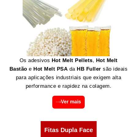
Os adesivos
Hot Melt Pellets
,
Hot Melt
Bastão
e
Hot Melt PSA
da
HB Fuller
são ideais
para aplicações industriais que exigem alta
performance e rapidez na colagem.
Ver mais
Fitas Dupla Face