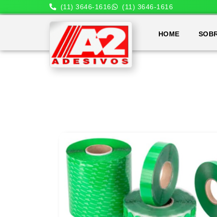
(11) 3646-1616
(11) 3646-1616
HOME
SOB