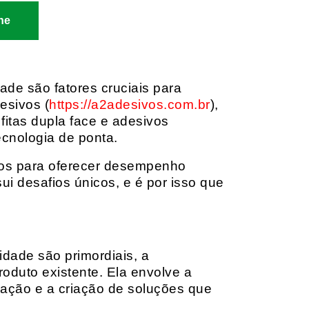
ne
dade são fatores cruciais para
esivos (
https://a2adesivos.com.br
),
itas dupla face e adesivos
ecnologia de ponta.
dos para oferecer desempenho
i desafios únicos, e é por isso que
idade são primordiais, a
oduto existente. Ela envolve a
cação e a criação de soluções que