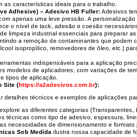
 as características ideais para o trabalho.
ive Adhesive) – Adesivo HB Fuller:
Adesivos ter
com apenas uma leve pressão. A personalização 
rece o nível de tack, adesão e coesão necessários
e limpeza industrial essenciais para preparar as
arantindo a remoção de contaminantes que podem
álcool isopropílico, removedores de óleo, etc.) p
erramentas indispensáveis para a aplicação preci
es modelos de aplicadores, com variações de tem
e tipos de aplicação.
Site (
https://a2adesivos.com.br
):
r detalhes técnicos e exemplos de aplicações p
 explore as diferentes categorias (Transparentes, 
 técnicas como tipo de adesivo, espessura, liner
suas necessidades de dimensionamento e formato 
nicas Sob Medida
ilustra nossa capacidade de fo