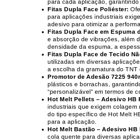
para cada aplicação, garantind
Fitas Dupla Face Poliéster:
Ofe
para aplicações industriais exig
adesivo para otimizar a perform
Fitas Dupla Face em Espuma de
e absorção de vibrações, além d
densidade da espuma, a espessur
Fitas Dupla Face de Tecido Nã
utilizadas em diversas aplicações
a escolha da gramatura do TNT e
Promotor de Adesão 7225 940
plásticos e borrachas, garantin
“personalizável” em termos de 
Hot Melt Pellets – Adesivo HB F
industriais que exigem colagem r
do tipo específico de Hot Melt 
para a aplicação.
Hot Melt Bastão – Adesivo HB F
cola quente para diversas aplic