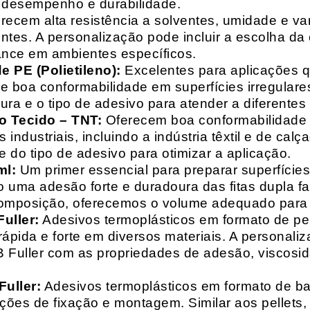
o desempenho e durabilidade.
recem alta resistência a solventes, umidade e va
entes. A personalização pode incluir a escolha da 
ance em ambientes específicos.
 PE (Polietileno):
Excelentes para aplicações 
e boa conformabilidade em superfícies irregulare
a e o tipo de adesivo para atender a diferentes
o Tecido – TNT:
Oferecem boa conformabilidade e
 industriais, incluindo a indústria têxtil e de ca
 do tipo de adesivo para otimizar a aplicação.
ml:
Um primer essencial para preparar superfícies
do uma adesão forte e duradoura das fitas dupla f
composição, oferecemos o volume adequado para 
uller:
Adesivos termoplásticos em formato de pell
ápida e forte em diversos materiais. A personali
HB Fuller com as propriedades de adesão, viscos
uller:
Adesivos termoplásticos em formato de bas
ações de fixação e montagem. Similar aos pellets