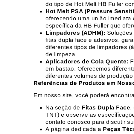
do tipo de Hot Melt HB Fuller com
Hot Melt PSA (Pressure Sensit
oferecendo uma união imediata 
específica da HB Fuller que ofe
Limpadores (ADHM):
Soluções d
fitas dupla face e adesivos, g
diferentes tipos de limpadores (
de limpeza.
Aplicadores de Cola Quente:
F
em bastão. Oferecemos diferent
diferentes volumes de produção 
Referências de Produtos em Nosso 
Em nosso site, você poderá encontra
Na seção de
Fitas Dupla Face
,
TNT) e observe as especificações
contato conosco para discutir 
A página dedicada a
Peças Téc