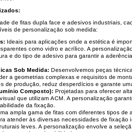
izados:
e de fitas dupla face e adesivos industriais, ca
síveis de personalização sob medida:
s:
Ideais para aplicações onde a estética é impo
ransparentes como vidro e acrílico. A personaliza
ura e do tipo de adesivo para garantir a aderênc
nicas Sob Medida:
Desenvolvemos peças técnicas
nder a geometrias complexas e requisitos de mon
s de produção, reduz desperdícios e garante uma
lumínio Composto):
Projetadas para oferecer alt
isual que utilizam ACM. A personalização garante
abilidade da fixação.
a ampla gama de fitas com diferentes tipos de ade
para atender às diversas necessidades de fixação
uturais leves. A personalização envolve a seleçã