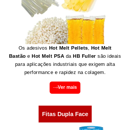
Os adesivos
Hot Melt Pellets
,
Hot Melt
Bastão
e
Hot Melt PSA
da
HB Fuller
são ideais
para aplicações industriais que exigem alta
performance e rapidez na colagem.
Ver mais
Fitas Dupla Face