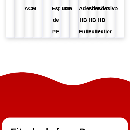
ACM
Espuma
TNT
Adesivo
Adesivo
Adesivo
de
HB
HB
HB
PE
Fuller
Fuller
Fuller