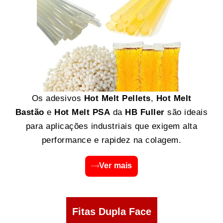
Os adesivos
Hot Melt Pellets
,
Hot Melt
Bastão
e
Hot Melt PSA
da
HB Fuller
são ideais
para aplicações industriais que exigem alta
performance e rapidez na colagem.
Ver mais
Fitas Dupla Face