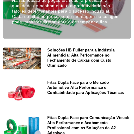
Na fabricação de peças técnicas, a precisão, a
qualidade do acabamento e a produtividade são
fatores determinantes para o sucesso industrial.
Cada detalhe no processo de montagem ou colagem
pode impactar diretamente o desempenho final…
Soluções HB Fuller para a Indústria
Alimentícia: Alta Performance no
Fechamento de Caixas com Custo
Otimizado
Fitas Dupla Face para o Mercado
Automotivo Alta Performance e
Confiabilidade para Aplicações Técnicas
Fitas Dupla Face para Comunicação Visual:
Alta Performance e Acabamento
Profissional com as Soluções da A2
Adesivos