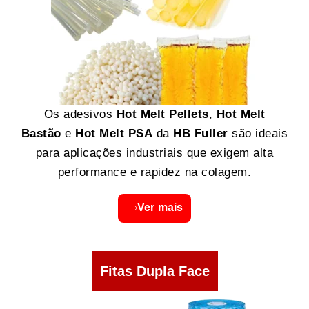
Os adesivos
Hot Melt Pellets
,
Hot Melt
Bastão
e
Hot Melt PSA
da
HB Fuller
são ideais
para aplicações industriais que exigem alta
performance e rapidez na colagem.
Ver mais
Fitas Dupla Face