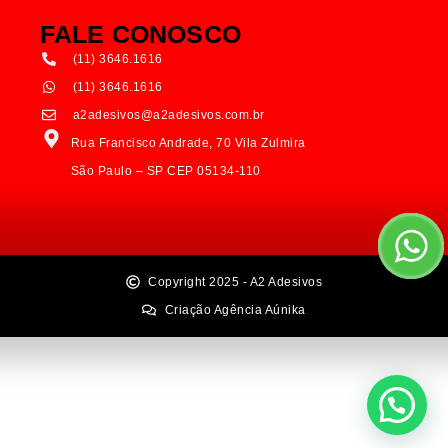
FALE CONOSCO
(11) 3646.1616
(11) 3646.1616
a2adesivos@a2adesivos.com.br
Rua Francisco Andrade, 70 Vila Zulmira
São Paulo – SP CEP 05134-110
Copyright 2025 - A2 Adesivos
Criação Agência Aúnika