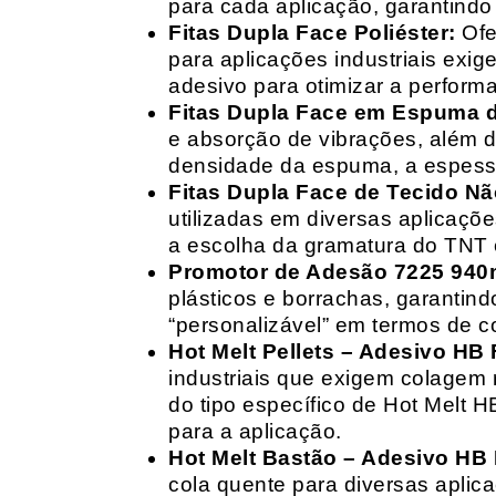
para cada aplicação, garantind
Fitas Dupla Face Poliéster:
Ofe
para aplicações industriais exig
adesivo para otimizar a perform
Fitas Dupla Face em Espuma de
e absorção de vibrações, além d
densidade da espuma, a espessur
Fitas Dupla Face de Tecido Nã
utilizadas em diversas aplicações
a escolha da gramatura do TNT e
Promotor de Adesão 7225 940
plásticos e borrachas, garantin
“personalizável” em termos de 
Hot Melt Pellets – Adesivo HB F
industriais que exigem colagem r
do tipo específico de Hot Melt 
para a aplicação.
Hot Melt Bastão – Adesivo HB F
cola quente para diversas aplic