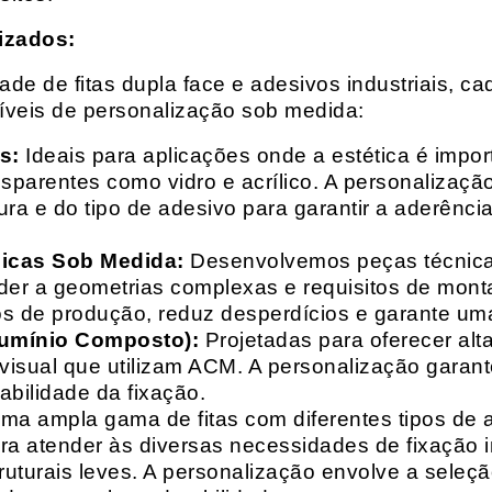
izados:
e de fitas dupla face e adesivos industriais, ca
síveis de personalização sob medida:
s:
Ideais para aplicações onde a estética é impo
ransparentes como vidro e acrílico. A personaliza
ura e do tipo de adesivo para garantir a aderênc
nicas Sob Medida:
Desenvolvemos peças técnicas
nder a geometrias complexas e requisitos de mon
s de produção, reduz desperdícios e garante uma
lumínio Composto):
Projetadas para oferecer alt
isual que utilizam ACM. A personalização garante
abilidade da fixação.
a ampla gama de fitas com diferentes tipos de ade
para atender às diversas necessidades de fixação
uturais leves. A personalização envolve a seleçã