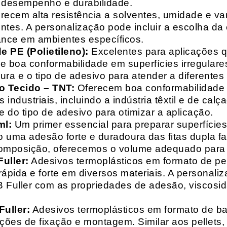
o desempenho e durabilidade.
recem alta resistência a solventes, umidade e va
entes. A personalização pode incluir a escolha da 
ance em ambientes específicos.
 PE (Polietileno):
Excelentes para aplicações 
e boa conformabilidade em superfícies irregulare
a e o tipo de adesivo para atender a diferentes
o Tecido – TNT:
Oferecem boa conformabilidade e
 industriais, incluindo a indústria têxtil e de ca
 do tipo de adesivo para otimizar a aplicação.
ml:
Um primer essencial para preparar superfícies
do uma adesão forte e duradoura das fitas dupla f
composição, oferecemos o volume adequado para 
uller:
Adesivos termoplásticos em formato de pell
ápida e forte em diversos materiais. A personali
HB Fuller com as propriedades de adesão, viscos
uller:
Adesivos termoplásticos em formato de bas
ações de fixação e montagem. Similar aos pellets