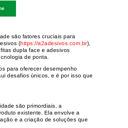
ne
dade são fatores cruciais para
esivos (
https://a2adesivos.com.br
),
itas dupla face e adesivos
ecnologia de ponta.
dos para oferecer desempenho
i desafios únicos, e é por isso que
idade são primordiais, a
oduto existente. Ela envolve a
cação e a criação de soluções que