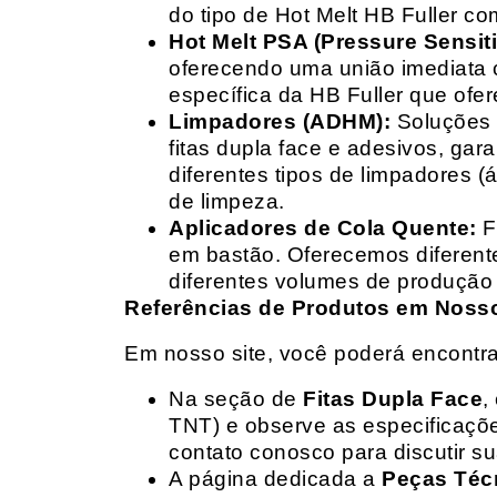
do tipo de Hot Melt HB Fuller com
Hot Melt PSA (Pressure Sensit
oferecendo uma união imediata 
específica da HB Fuller que ofe
Limpadores (ADHM):
Soluções d
fitas dupla face e adesivos, g
diferentes tipos de limpadores (
de limpeza.
Aplicadores de Cola Quente:
F
em bastão. Oferecemos diferent
diferentes volumes de produção 
Referências de Produtos em Nosso 
Em nosso site, você poderá encontra
Na seção de
Fitas Dupla Face
,
TNT) e observe as especificações
contato conosco para discutir 
A página dedicada a
Peças Téc