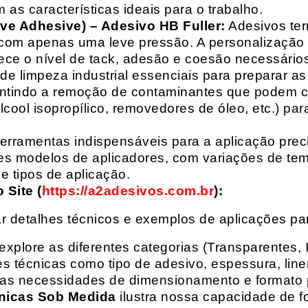
 as características ideais para o trabalho.
ive Adhesive) – Adesivo HB Fuller:
Adesivos ter
com apenas uma leve pressão. A personalização 
rece o nível de tack, adesão e coesão necessários
e limpeza industrial essenciais para preparar as
arantindo a remoção de contaminantes que podem
álcool isopropílico, removedores de óleo, etc.) p
erramentas indispensáveis para a aplicação preci
es modelos de aplicadores, com variações de tem
e tipos de aplicação.
Site (
https://a2adesivos.com.br
):
r detalhes técnicos e exemplos de aplicações p
 explore as diferentes categorias (Transparentes, 
 técnicas como tipo de adesivo, espessura, liner
suas necessidades de dimensionamento e formato 
nicas Sob Medida
ilustra nossa capacidade de fo