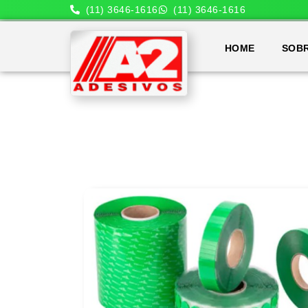
(11) 3646-1616
(11) 3646-1616
HOME
SOB