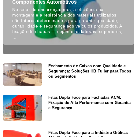
Componentes Automotivos
No setor de encarroçadoras, a eficiência na
montagem e a resistência dos materiais utilizados
são fatores determinantes para garantir qualidade,
durabilidade e segurança aos veículos produzidos. A
fixação de chapas — sejam elas laterais, superiores,
…
Fechamento de Caixas com Qualidade e
Segurança: Soluções HB Fuller para Todos
os Segmentos
Fitas Dupla Face para Fachadas ACM:
Fixação de Alta Performance com Garantia
e Segurança
Fitas Dupla Face para a Indústria Gráfica: