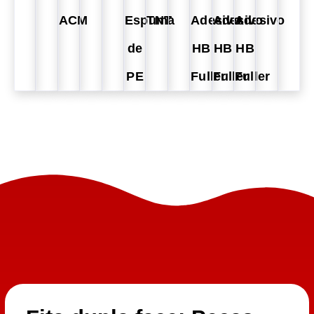
ACM
Espuma
TNT
Adesivo
Adesivo
Adesivo
de
HB
HB
HB
PE
Fuller
Fuller
Fuller