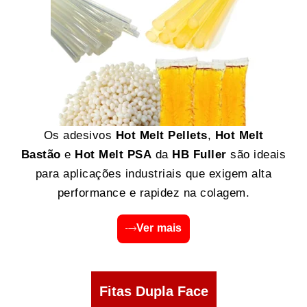
Os adesivos
Hot Melt Pellets
,
Hot Melt
Bastão
e
Hot Melt PSA
da
HB Fuller
são ideais
para aplicações industriais que exigem alta
performance e rapidez na colagem.
Ver mais
Fitas Dupla Face