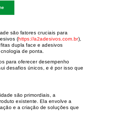
ne
dade são fatores cruciais para
esivos (
https://a2adesivos.com.br
),
itas dupla face e adesivos
ecnologia de ponta.
dos para oferecer desempenho
i desafios únicos, e é por isso que
idade são primordiais, a
oduto existente. Ela envolve a
cação e a criação de soluções que