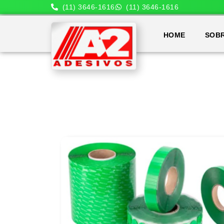
(11) 3646-1616
(11) 3646-1616
HOME
SOB