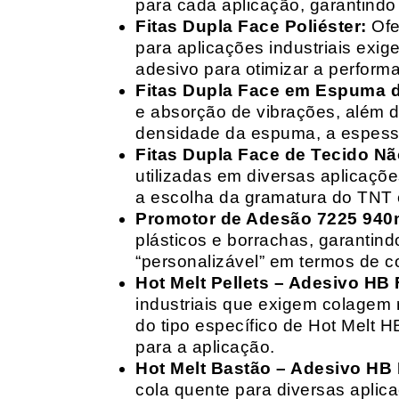
para cada aplicação, garantind
Fitas Dupla Face Poliéster:
Ofe
para aplicações industriais exig
adesivo para otimizar a perform
Fitas Dupla Face em Espuma de
e absorção de vibrações, além d
densidade da espuma, a espessur
Fitas Dupla Face de Tecido Nã
utilizadas em diversas aplicações
a escolha da gramatura do TNT e
Promotor de Adesão 7225 940
plásticos e borrachas, garantin
“personalizável” em termos de 
Hot Melt Pellets – Adesivo HB F
industriais que exigem colagem r
do tipo específico de Hot Melt 
para a aplicação.
Hot Melt Bastão – Adesivo HB F
cola quente para diversas aplic