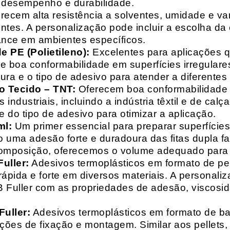
o desempenho e durabilidade.
recem alta resistência a solventes, umidade e va
entes. A personalização pode incluir a escolha da 
ance em ambientes específicos.
 PE (Polietileno):
Excelentes para aplicações 
e boa conformabilidade em superfícies irregulare
a e o tipo de adesivo para atender a diferentes
o Tecido – TNT:
Oferecem boa conformabilidade e
 industriais, incluindo a indústria têxtil e de ca
 do tipo de adesivo para otimizar a aplicação.
ml:
Um primer essencial para preparar superfícies
do uma adesão forte e duradoura das fitas dupla f
composição, oferecemos o volume adequado para 
uller:
Adesivos termoplásticos em formato de pell
ápida e forte em diversos materiais. A personali
HB Fuller com as propriedades de adesão, viscos
uller:
Adesivos termoplásticos em formato de bas
ações de fixação e montagem. Similar aos pellets