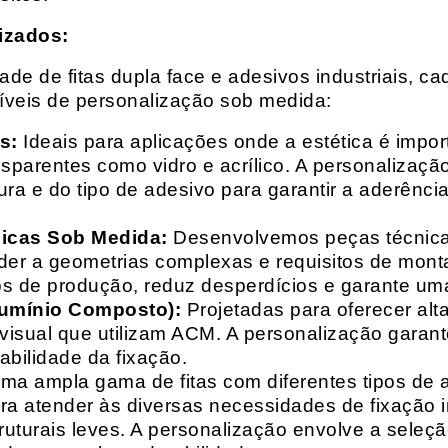
izados:
e de fitas dupla face e adesivos industriais, ca
síveis de personalização sob medida:
s:
Ideais para aplicações onde a estética é impo
ransparentes como vidro e acrílico. A personaliza
ura e do tipo de adesivo para garantir a aderênc
nicas Sob Medida:
Desenvolvemos peças técnicas
nder a geometrias complexas e requisitos de mon
s de produção, reduz desperdícios e garante uma
lumínio Composto):
Projetadas para oferecer alt
isual que utilizam ACM. A personalização garante
abilidade da fixação.
a ampla gama de fitas com diferentes tipos de ade
para atender às diversas necessidades de fixação
uturais leves. A personalização envolve a seleçã