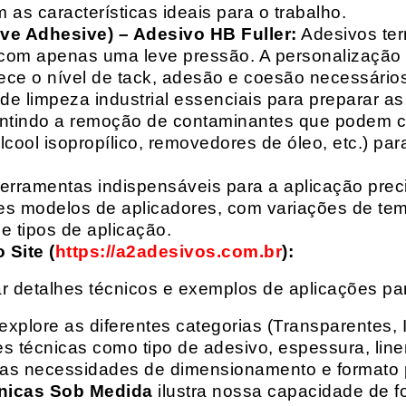
 as características ideais para o trabalho.
ive Adhesive) – Adesivo HB Fuller:
Adesivos ter
com apenas uma leve pressão. A personalização 
rece o nível de tack, adesão e coesão necessários
e limpeza industrial essenciais para preparar as
arantindo a remoção de contaminantes que podem
álcool isopropílico, removedores de óleo, etc.) p
erramentas indispensáveis para a aplicação preci
es modelos de aplicadores, com variações de tem
e tipos de aplicação.
Site (
https://a2adesivos.com.br
):
r detalhes técnicos e exemplos de aplicações p
 explore as diferentes categorias (Transparentes, 
 técnicas como tipo de adesivo, espessura, liner
suas necessidades de dimensionamento e formato 
nicas Sob Medida
ilustra nossa capacidade de fo