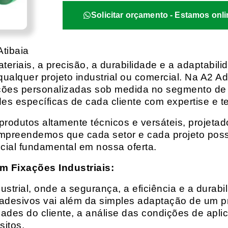
Solicitar orçamento - Estamos onli
tibaia
eriais, a precisão, a durabilidade e a adaptabili
qualquer projeto industrial ou comercial. Na A2 Ad
ções personalizadas sob medida no segmento de f
es específicas de cada cliente com expertise e t
rodutos altamente técnicos e versáteis, projeta
mpreendemos que cada setor e cada projeto possu
cial fundamental em nossa oferta.
m Fixações Industriais:
rial, onde a segurança, a eficiência e a durabil
 adesivos vai além da simples adaptação de um pr
es do cliente, a análise das condições de apli
itos.