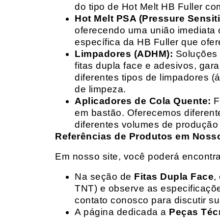
do tipo de Hot Melt HB Fuller com
Hot Melt PSA (Pressure Sensit
oferecendo uma união imediata 
específica da HB Fuller que ofe
Limpadores (ADHM):
Soluções d
fitas dupla face e adesivos, g
diferentes tipos de limpadores (
de limpeza.
Aplicadores de Cola Quente:
F
em bastão. Oferecemos diferent
diferentes volumes de produção 
Referências de Produtos em Nosso 
Em nosso site, você poderá encontra
Na seção de
Fitas Dupla Face
,
TNT) e observe as especificações
contato conosco para discutir 
A página dedicada a
Peças Téc