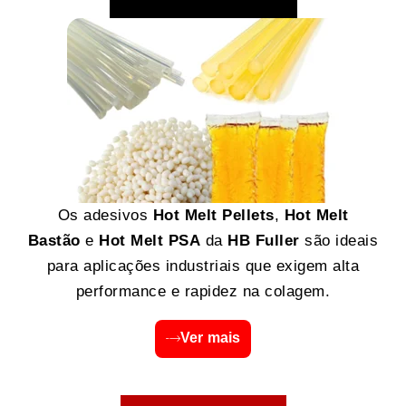
Os adesivos
Hot Melt Pellets
,
Hot Melt
Bastão
e
Hot Melt PSA
da
HB Fuller
são ideais
para aplicações industriais que exigem alta
performance e rapidez na colagem.
Ver mais