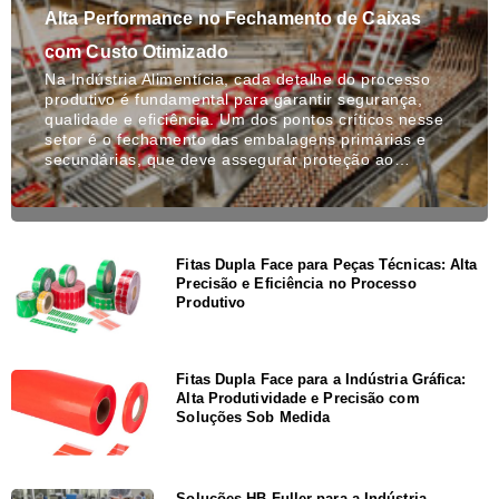
Alta Performance no Fechamento de Caixas
com Custo Otimizado
Na Indústria Alimentícia, cada detalhe do processo
produtivo é fundamental para garantir segurança,
qualidade e eficiência. Um dos pontos críticos nesse
setor é o fechamento das embalagens primárias e
secundárias, que deve assegurar proteção ao…
Fitas Dupla Face para Peças Técnicas: Alta
Precisão e Eficiência no Processo
Produtivo
Fitas Dupla Face para a Indústria Gráfica:
Alta Produtividade e Precisão com
Soluções Sob Medida
Soluções HB Fuller para a Indústria