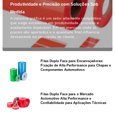
Produtividade e Precisão com Soluções Sob
Medida
A indústria gráfica é um setor altamente competitivo
que exige excelência em produtividade, precisão e
acabamento impecável. Em um mercado onde os
prazos são apertados e a qualidade final influencia
diretamente na percepção do cliente,…
Fitas Dupla Face para Encarroçadoras:
Fixação de Alta Performance para Chapas e
Componentes Automotivos
Fitas Dupla Face para o Mercado
Automotivo Alta Performance e
Confiabilidade para Aplicações Técnicas