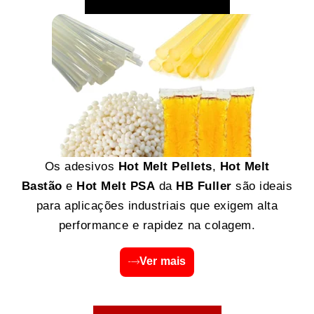
Os adesivos
Hot Melt Pellets
,
Hot Melt
Bastão
e
Hot Melt PSA
da
HB Fuller
são ideais
para aplicações industriais que exigem alta
performance e rapidez na colagem.
Ver mais