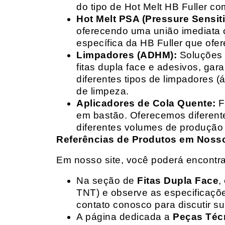
do tipo de Hot Melt HB Fuller com
Hot Melt PSA (Pressure Sensit
oferecendo uma união imediata 
específica da HB Fuller que ofe
Limpadores (ADHM):
Soluções d
fitas dupla face e adesivos, g
diferentes tipos de limpadores (
de limpeza.
Aplicadores de Cola Quente:
F
em bastão. Oferecemos diferent
diferentes volumes de produção 
Referências de Produtos em Nosso 
Em nosso site, você poderá encontra
Na seção de
Fitas Dupla Face
,
TNT) e observe as especificações
contato conosco para discutir 
A página dedicada a
Peças Téc