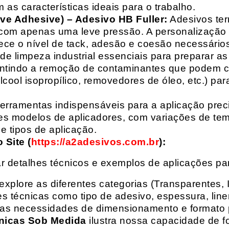
 as características ideais para o trabalho.
ive Adhesive) – Adesivo HB Fuller:
Adesivos ter
com apenas uma leve pressão. A personalização 
rece o nível de tack, adesão e coesão necessários
e limpeza industrial essenciais para preparar as
arantindo a remoção de contaminantes que podem
álcool isopropílico, removedores de óleo, etc.) p
erramentas indispensáveis para a aplicação preci
es modelos de aplicadores, com variações de tem
e tipos de aplicação.
Site (
https://a2adesivos.com.br
):
r detalhes técnicos e exemplos de aplicações p
 explore as diferentes categorias (Transparentes, 
 técnicas como tipo de adesivo, espessura, liner
suas necessidades de dimensionamento e formato 
nicas Sob Medida
ilustra nossa capacidade de fo