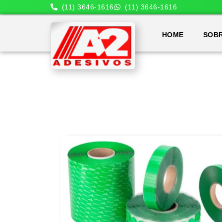
(11) 3646-1616
(11) 3646-1616
HOME
SOB