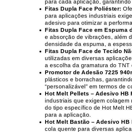
para cada aplicação, garantind
Fitas Dupla Face Poliéster:
Ofe
para aplicações industriais exig
adesivo para otimizar a perform
Fitas Dupla Face em Espuma de
e absorção de vibrações, além d
densidade da espuma, a espessur
Fitas Dupla Face de Tecido Nã
utilizadas em diversas aplicações
a escolha da gramatura do TNT e
Promotor de Adesão 7225 940
plásticos e borrachas, garantin
“personalizável” em termos de 
Hot Melt Pellets – Adesivo HB F
industriais que exigem colagem r
do tipo específico de Hot Melt 
para a aplicação.
Hot Melt Bastão – Adesivo HB F
cola quente para diversas aplic