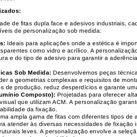
izados:
e de fitas dupla face e adesivos industriais, ca
síveis de personalização sob medida:
s:
Ideais para aplicações onde a estética é impo
ransparentes como vidro e acrílico. A personaliza
ura e do tipo de adesivo para garantir a aderênc
nicas Sob Medida:
Desenvolvemos peças técnicas
nder a geometrias complexas e requisitos de mon
s de produção, reduz desperdícios e garante uma
lumínio Composto):
Projetadas para oferecer alt
isual que utilizam ACM. A personalização garante
abilidade da fixação.
a ampla gama de fitas com diferentes tipos de ade
para atender às diversas necessidades de fixação
uturais leves. A personalização envolve a seleçã