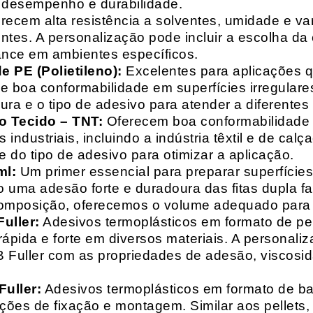
o desempenho e durabilidade.
recem alta resistência a solventes, umidade e va
entes. A personalização pode incluir a escolha da 
ance em ambientes específicos.
 PE (Polietileno):
Excelentes para aplicações 
e boa conformabilidade em superfícies irregulare
a e o tipo de adesivo para atender a diferentes
o Tecido – TNT:
Oferecem boa conformabilidade e
 industriais, incluindo a indústria têxtil e de ca
 do tipo de adesivo para otimizar a aplicação.
ml:
Um primer essencial para preparar superfícies
do uma adesão forte e duradoura das fitas dupla f
composição, oferecemos o volume adequado para 
uller:
Adesivos termoplásticos em formato de pell
ápida e forte em diversos materiais. A personali
HB Fuller com as propriedades de adesão, viscos
uller:
Adesivos termoplásticos em formato de bas
ações de fixação e montagem. Similar aos pellets