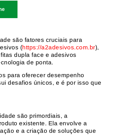
ne
dade são fatores cruciais para
esivos (
https://a2adesivos.com.br
),
itas dupla face e adesivos
ecnologia de ponta.
dos para oferecer desempenho
i desafios únicos, e é por isso que
idade são primordiais, a
oduto existente. Ela envolve a
cação e a criação de soluções que