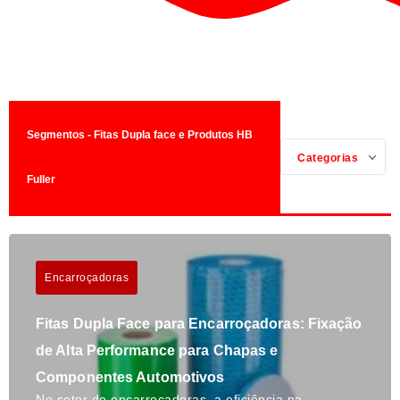
Segmentos - Fitas Dupla face e Produtos HB
Categorias
Fuller
Encarroçadoras
Fitas Dupla Face para Encarroçadoras: Fixação
de Alta Performance para Chapas e
Componentes Automotivos
No setor de encarroçadoras, a eficiência na