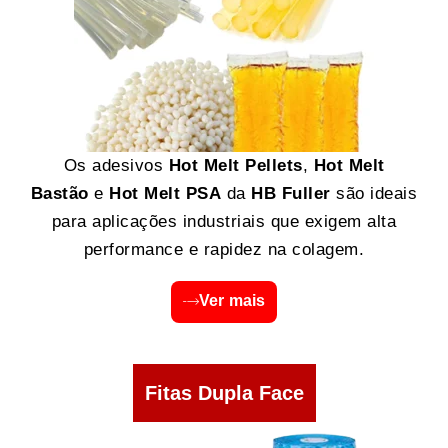
Os adesivos
Hot Melt Pellets
,
Hot Melt
Bastão
e
Hot Melt PSA
da
HB Fuller
são ideais
para aplicações industriais que exigem alta
performance e rapidez na colagem.
Ver mais
Fitas Dupla Face